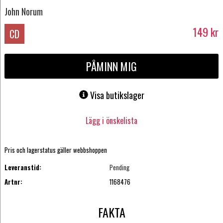
John Norum
149
kr
CD
PÅMINN MIG
Visa butikslager
Lägg i önskelista
Pris och lagerstatus gäller webbshoppen
Leveranstid:
Pending
Artnr:
1168476
FAKTA