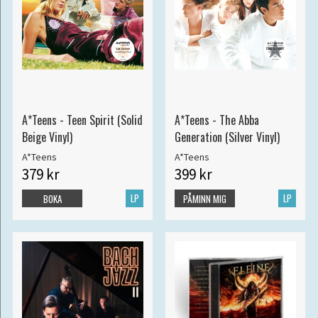
A*Teens - Teen Spirit (Solid
A*Teens - The Abba
Beige Vinyl)
Generation (Silver Vinyl)
A*Teens
A*Teens
379 kr
399 kr
LP
LP
BOKA
PÅMINN MIG