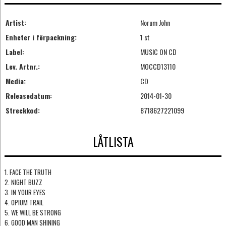
Artist:
Norum John
Enheter i förpackning:
1 st
Label:
MUSIC ON CD
Lev. Artnr.:
MOCCD13110
Media:
CD
Releasedatum:
2014-01-30
Streckkod:
8718627221099
LÅTLISTA
1. FACE THE TRUTH
2. NIGHT BUZZ
3. IN YOUR EYES
4. OPIUM TRAIL
5. WE WILL BE STRONG
6. GOOD MAN SHINING