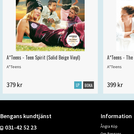
A*Teens - Teen Spirit (Solid Beige Vinyl)
A*Teens - The 
A*Teens
A*Teens
379 kr
399 kr
LP
BOKA
Bengans kundtjänst
Information
031-42 52 23
Ångra Köp
Om Bengans