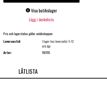
Visa butikslager
Lägg i önskelista
Pris och lagerstatus gäller webbshoppen
Leveranstid:
I lager hos leverantör 5-12
arb.dgr
Artnr:
1161115
LÅTLISTA