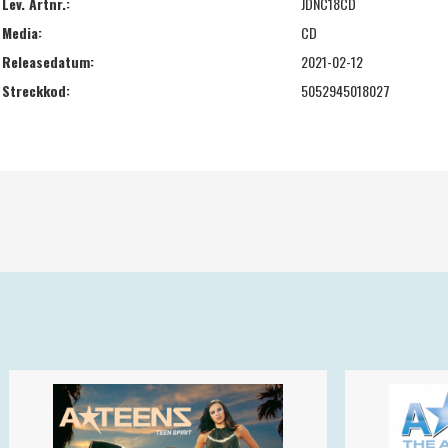
Lev. Artnr.:
JDNC18CD
Media:
CD
Releasedatum:
2021-02-12
Streckkod:
5052945018027