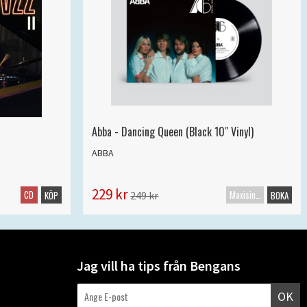
Abba - Dancing Queen (Black 10" Vinyl)
ABBA
229 kr
CD
Maxisingel
249 kr
KÖP
BOKA
Jag vill ha tips från Bengans
OK