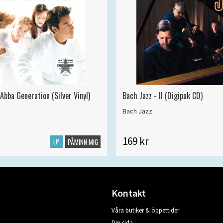
Abba Generation (Silver Vinyl)
Bach Jazz - II (Digipak CD)
Bach Jazz
169 kr
LP
PÅMINN MIG
Kontakt
Våra butiker & öppettider
Din sida