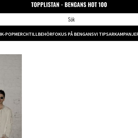
M
K-POP
MERCH
TILLBEHÖR
FOKUS PÅ BENGANS
VI TIPSAR
KAMPANJE