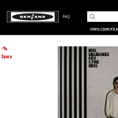
FAQ
VINYL
CD
MC
FIL
-
%
Spara