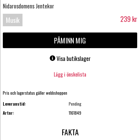
Nidarosdomens Jentekor
239
kr
Musik
Blu-
PÅMINN MIG
ray
Visa butikslager
Lägg i önskelista
Pris och lagerstatus gäller webbshoppen
Leveranstid:
Pending
Artnr:
1161849
FAKTA