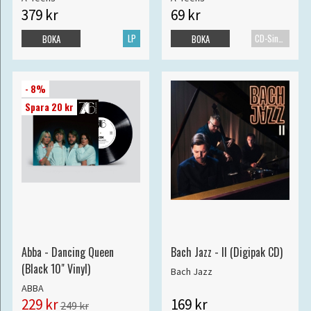
379 kr
69 kr
LP
CD-Singel
BOKA
BOKA
- 8%
Spara 20 kr
Abba - Dancing Queen
Bach Jazz - II (Digipak CD)
(Black 10" Vinyl)
Bach Jazz
ABBA
229 kr
169 kr
249 kr