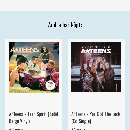
Andra har köpt:
A*Teens - Teen Spirit (Solid
A*Teens - You Got The Look
Beige Vinyl)
(Cd Single)
A*Teens
A*Teens