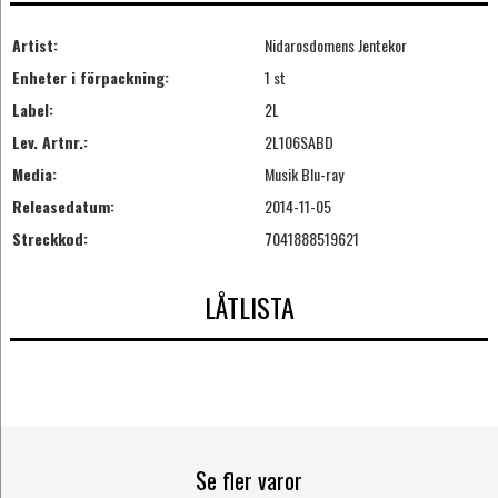
Artist:
Nidarosdomens Jentekor
Enheter i förpackning:
1 st
Label:
2L
Lev. Artnr.:
2L106SABD
Media:
Musik Blu-ray
Releasedatum:
2014-11-05
Streckkod:
7041888519621
LÅTLISTA
Se fler varor