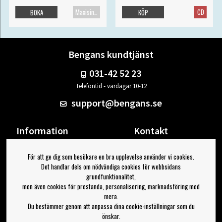
Maxisingel
CD
BOKA
KÖP
Bengans kundtjänst
031-42 52 23
Telefontid - vardagar 10-12
support@bengans.se
Information
Kontakt
Ångra Köp
Våra butiker & öppettider
För att ge dig som besökare en bra upplevelse använder vi cookies.
Om Bengans
Din sida
Det handlar dels om nödvändiga cookies för webbsidans
FAQ / Köp- & Leveransvillkor
Logga ut
grundfunktionalitet,
men även cookies för prestanda, personalisering, marknadsföring med
Jag vill ha tips från Bengans
mera.
Du bestämmer genom att anpassa dina cookie-inställningar som du
OK
önskar.