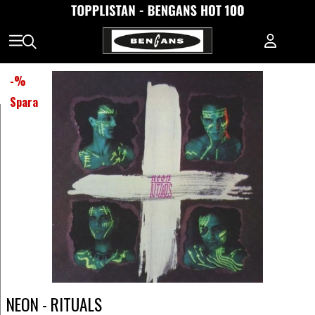
-
%
Spara
NEON - RITUALS