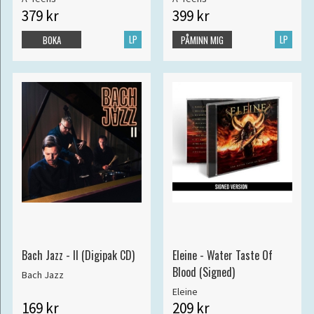
379 kr
399 kr
LP
LP
BOKA
PÅMINN MIG
Bach Jazz - II (Digipak CD)
Eleine - Water Taste Of
Blood (Signed)
Bach Jazz
Eleine
169 kr
209 kr