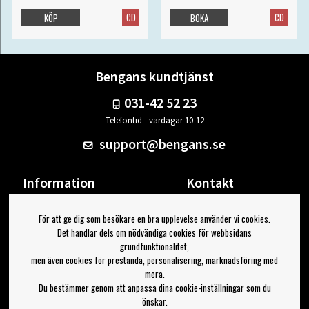
CD
CD
KÖP
BOKA
Bengans kundtjänst
031-42 52 23
Telefontid - vardagar 10-12
support@bengans.se
Information
Kontakt
Ångra Köp
Våra butiker & öppettider
För att ge dig som besökare en bra upplevelse använder vi cookies.
Om Bengans
Din sida
Det handlar dels om nödvändiga cookies för webbsidans
FAQ / Köp- & Leveransvillkor
Logga ut
grundfunktionalitet,
men även cookies för prestanda, personalisering, marknadsföring med
Jag vill ha tips från Bengans
mera.
Du bestämmer genom att anpassa dina cookie-inställningar som du
OK
önskar.