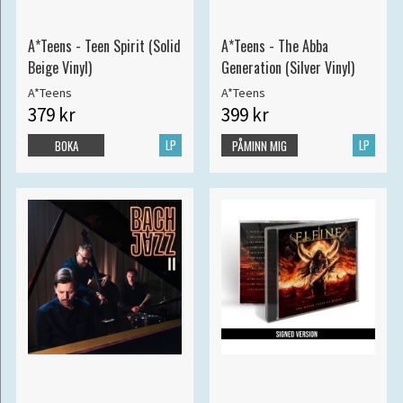
A*Teens - Teen Spirit (Solid
A*Teens - The Abba
Beige Vinyl)
Generation (Silver Vinyl)
A*Teens
A*Teens
379 kr
399 kr
LP
LP
BOKA
PÅMINN MIG