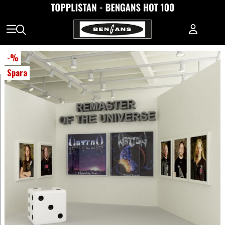
-
%
Spara