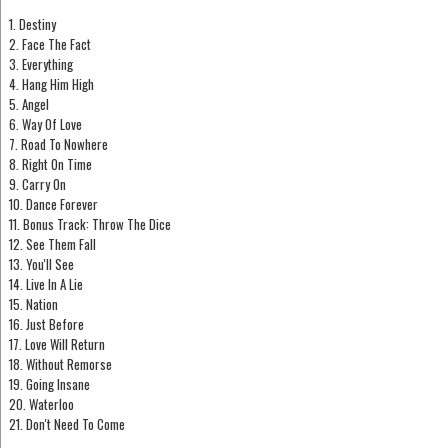
1. Destiny
2. Face The Fact
3. Everything
4. Hang Him High
5. Angel
6. Way Of Love
7. Road To Nowhere
8. Right On Time
9. Carry On
10. Dance Forever
11. Bonus Track: Throw The Dice
12. See Them Fall
13. You'll See
14. Live In A Lie
15. Nation
16. Just Before
17. Love Will Return
18. Without Remorse
19. Going Insane
20. Waterloo
21. Don't Need To Come