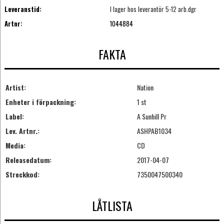
Leveranstid:
I lager hos leverantör 5-12 arb.dgr
Artnr:
1044884
FAKTA
Artist:
Nation
Enheter i förpackning:
1 st
Label:
A Sunhill Pr
Lev. Artnr.:
ASHPAB1034
Media:
CD
Releasedatum:
2017-04-07
Streckkod:
7350047500340
LÅTLISTA