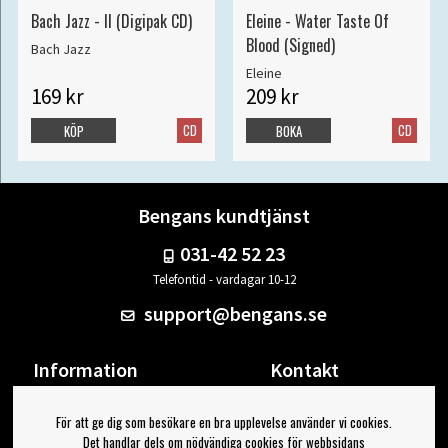
Bach Jazz - II (Digipak CD)
Eleine - Water Taste Of
Blood (Signed)
Bach Jazz
Eleine
169 kr
209 kr
CD
CD
KÖP
BOKA
Bengans kundtjänst
031-42 52 23
Telefontid - vardagar 10-12
support@bengans.se
Information
Kontakt
Ångra Köp
Våra butiker & öppettider
För att ge dig som besökare en bra upplevelse använder vi cookies.
Om Bengans
Din sida
Det handlar dels om nödvändiga cookies för webbsidans