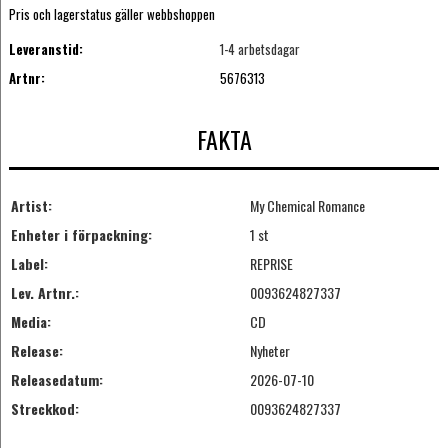
Pris och lagerstatus gäller webbshoppen
Leveranstid:
1-4 arbetsdagar
Artnr:
5676313
FAKTA
Artist:
My Chemical Romance
Enheter i förpackning:
1 st
Label:
REPRISE
Lev. Artnr.:
0093624827337
Media:
CD
Release:
Nyheter
Releasedatum:
2026-07-10
Streckkod:
0093624827337