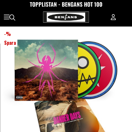
-
%
Spara