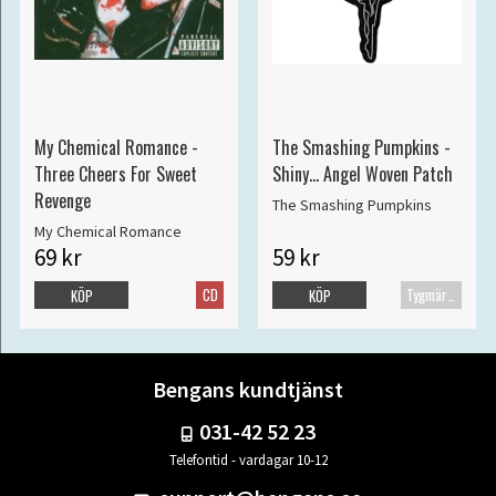
My Chemical Romance -
The Smashing Pumpkins -
Three Cheers For Sweet
Shiny... Angel Woven Patch
Revenge
The Smashing Pumpkins
My Chemical Romance
69 kr
59 kr
CD
Tygmärke
KÖP
KÖP
Bengans kundtjänst
031-42 52 23
Telefontid - vardagar 10-12