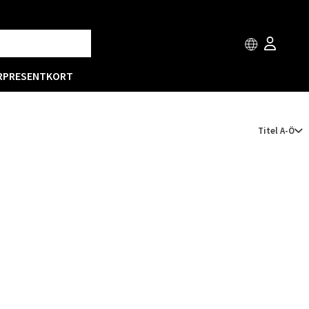
R
PRESENTKORT
Titel A-Ö