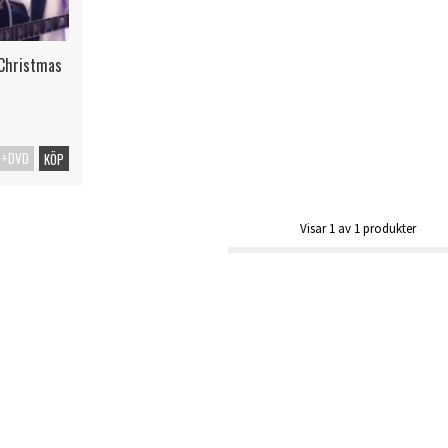
 Christmas
D+DVD
KÖP
Visar
1
av
1
produkter