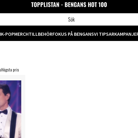
M
K-POP
MERCH
TILLBEHÖR
FOKUS PÅ BENGANS
VI TIPSAR
KAMPANJE
s
Högsta pris