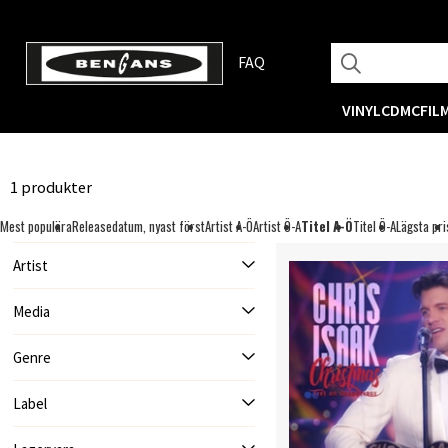
FAQ
VINYL
CD
MC
FIL
1 produkter
Mest populära
Releasedatum, nyast först
Artist A-Ö
Artist Ö-A
Titel A-Ö
Titel Ö-A
Lägsta pri
Artist
Media
Genre
Label