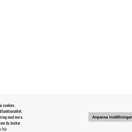
vi cookies.
funktionalitet,
öring med mera.
Anpassa inställninga
som du önskar.
u här
.