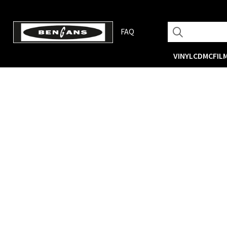
FAQ
VINYL
CD
MC
FIL