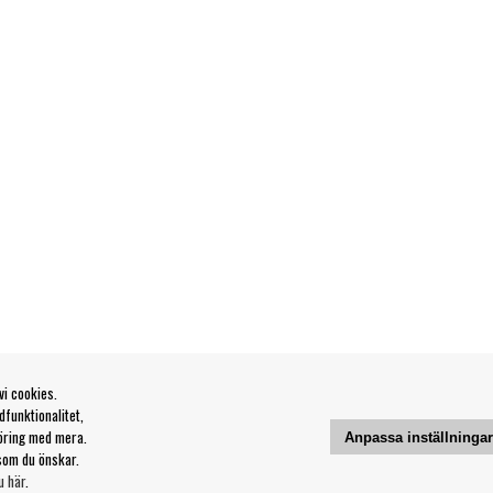
vi cookies.
funktionalitet,
öring med mera.
Anpassa inställninga
som du önskar.
u här
.