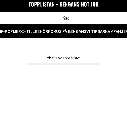
M
K-POP
MERCH
TILLBEHÖR
FOKUS PÅ BENGANS
VI TIPSAR
KAMPANJE
Visar
0
av
0
produkter