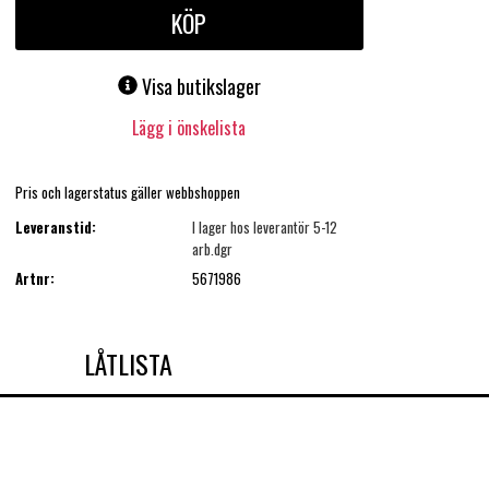
KÖP
Visa butikslager
Lägg i önskelista
Pris och lagerstatus gäller webbshoppen
Leveranstid:
I lager hos leverantör 5-12
arb.dgr
Artnr:
5671986
LÅTLISTA