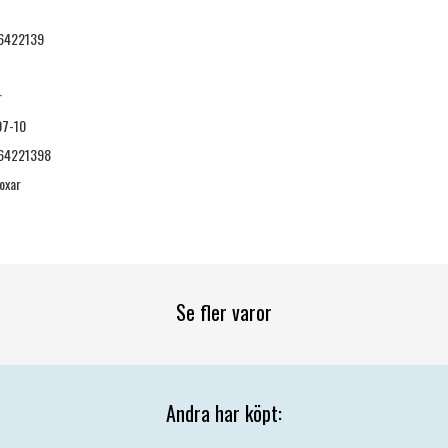
6422139
r
07-10
64221398
oxar
Se fler varor
Andra har köpt: