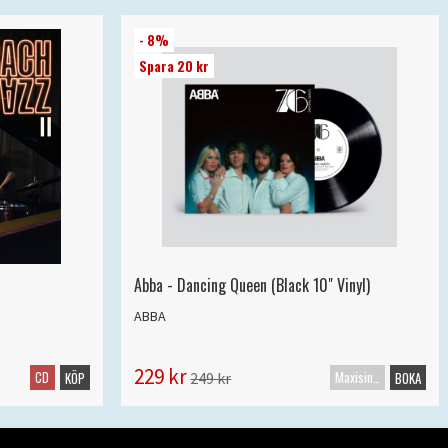
- 8%
Spara 20 kr
Abba - Dancing Queen (Black 10" Vinyl)
ABBA
229 kr
CD
Maxisingel
249 kr
KÖP
BOKA