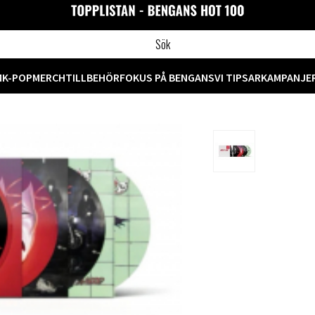
M
K-POP
MERCH
TILLBEHÖR
FOKUS PÅ BENGANS
VI TIPSAR
KAMPANJE