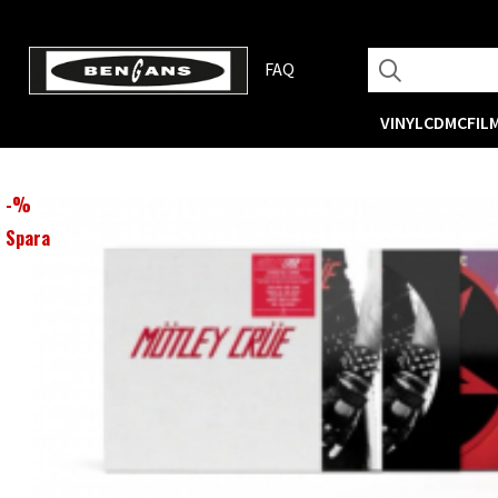
FAQ
VINYL
CD
MC
FIL
-
%
Spara