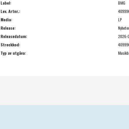
Label:
BMG
Lev. Artnr.:
40999
Media:
LP
Release:
Nyhete
Releasedatum:
2026-
Streckkod:
40999
Typ av utgåva:
Musikb