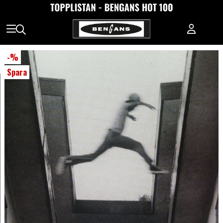
-
%
Spara