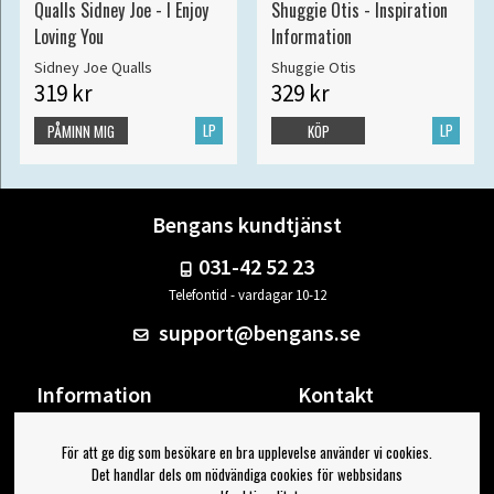
Qualls Sidney Joe - I Enjoy
Shuggie Otis - Inspiration
Loving You
Information
Sidney Joe Qualls
Shuggie Otis
319 kr
329 kr
LP
LP
PÅMINN MIG
KÖP
Bengans kundtjänst
031-42 52 23
Telefontid - vardagar 10-12
support@bengans.se
Information
Kontakt
Ångra Köp
Våra butiker & öppettider
För att ge dig som besökare en bra upplevelse använder vi cookies.
Om Bengans
Din sida
Det handlar dels om nödvändiga cookies för webbsidans
FAQ / Köp- & Leveransvillkor
Logga ut