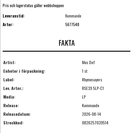
Pris och lagerstatus gäller webbshoppen
Leveranstid:
Kommande
Artnr:
5677548
FAKTA
Artist:
Mos Def
Enheter i förpackning:
1 st
Label:
Rhymesayers
Lev. Artnr.:
RSE39 5LP-C1
Media:
LP
Release:
Kommande
Releasedatum:
2026-08-14
Streckkod:
0826257039514