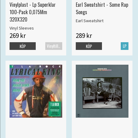
Vinylplast - Lp Superklar
Earl Sweatshirt - Some Rap
100-Pack 0,075Mm
Songs
320X320
Earl Sweatshirt
Vinyl Sleeves
269 kr
289 kr
Vinyltillbehör
LP
KÖP
KÖP