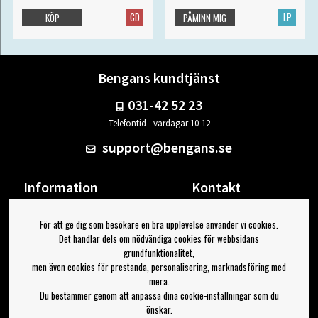
CD
LP
KÖP
PÅMINN MIG
Bengans kundtjänst
031-42 52 23
Telefontid - vardagar 10-12
support@bengans.se
Information
Kontakt
Ångra Köp
Våra butiker & öppettider
För att ge dig som besökare en bra upplevelse använder vi cookies.
Om Bengans
Din sida
Det handlar dels om nödvändiga cookies för webbsidans
FAQ / Köp- & Leveransvillkor
Logga ut
grundfunktionalitet,
men även cookies för prestanda, personalisering, marknadsföring med
Jag vill ha tips från Bengans
mera.
Du bestämmer genom att anpassa dina cookie-inställningar som du
OK
önskar.