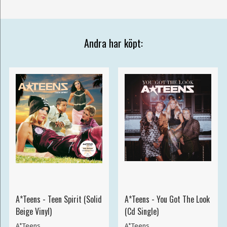
Andra har köpt:
A*Teens - Teen Spirit (Solid
A*Teens - You Got The Look
Beige Vinyl)
(Cd Single)
A*Teens
A*Teens