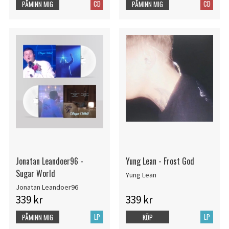
CD
CD
PÅMINN MIG
PÅMINN MIG
Jonatan Leandoer96 -
Yung Lean - Frost God
Sugar World
Yung Lean
Jonatan Leandoer96
339 kr
339 kr
LP
LP
PÅMINN MIG
KÖP