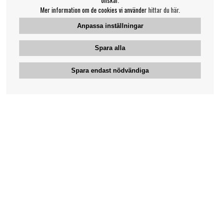
Mer information om de cookies vi använder
hittar du här
.
Anpassa inställningar
Spara alla
Spara endast nödvändiga
Bengans kundtjänst
031-42 52 23
Telefontid - vardagar 10-12
support@bengans.se
Information
Kontakt
Ångra Köp
Våra butiker & öppettider
Om Bengans
Din sida