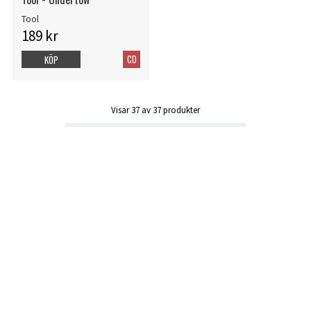
Tool
189 kr
CD
KÖP
Visar
37
av
37
produkter