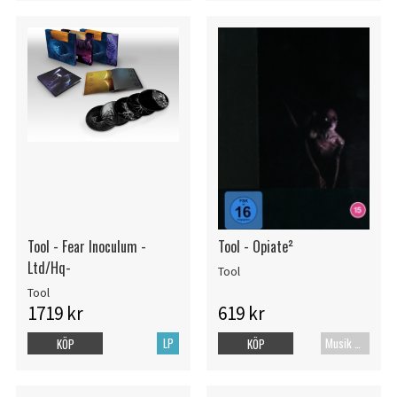
Tool - Fear Inoculum -
Tool - Opiate²
Ltd/Hq-
Tool
Tool
1719 kr
619 kr
LP
Musik Blu-ray
KÖP
KÖP