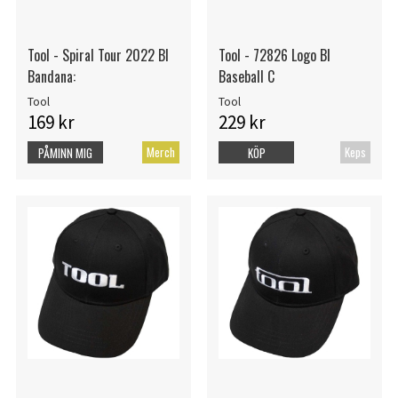
Tool - Spiral Tour 2022 Bl
Tool - 72826 Logo Bl
Bandana:
Baseball C
Tool
Tool
169 kr
229 kr
Merch
Keps
PÅMINN MIG
KÖP