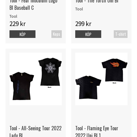
Tool - Fear Inoculum Logo
Tool - The Torch Uni Bl
Bl Baseball C
Tool
Tool
229 kr
299 kr
Keps
T-shirt
KÖP
KÖP
Tool - All-Seeing Tour 2022
Tool - Flaming Eye Tour
Lady Bl
2022 Uni Bl 1