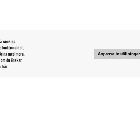
vi cookies.
funktionalitet,
öring med mera.
Anpassa inställninga
som du önskar.
u här
.
Kontakt
Våra butiker & öppettider
Din sida
svillkor
Logga ut