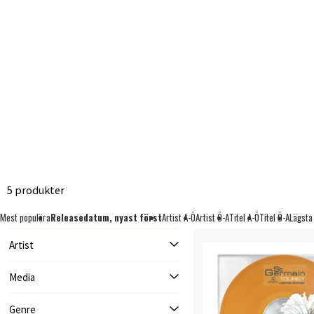
5 produkter
Mest populära
Releasedatum, nyast först
Artist A-Ö
Artist Ö-A
Titel A-Ö
Titel Ö-A
Lägsta
Artist
Media
Genre