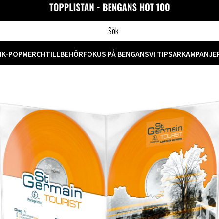
M
K-POP
MERCH
TILLBEHÖR
FOKUS PÅ BENGANS
VI TIPSAR
KAMPANJE