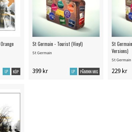
d Orange
St Germain - Tourist (Vinyl)
St Germain 
Versions)
St Germain
St Germain
399 kr
229 kr
LP
LP
KÖP
PÅMINN MIG