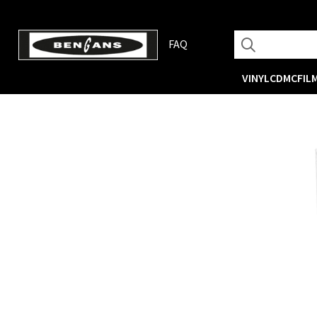
FAQ
VINYL
CD
MC
FIL