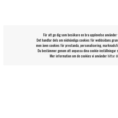
För att ge dig som besökare en bra upplevelse använder 
Det handlar dels om nödvändiga cookies för webbsidans grund
men även cookies för prestanda, personalisering, marknadsf
Du bestämmer genom att anpassa dina cookie-inställningar 
Mer information om de cookies vi använder
hittar d
Bengans kundtjänst
Information
031-42 52 23
Ångra Köp
Om Bengans
Telefontid - vardagar 10-12
FAQ / Köp- & Leveran
support@bengans.se