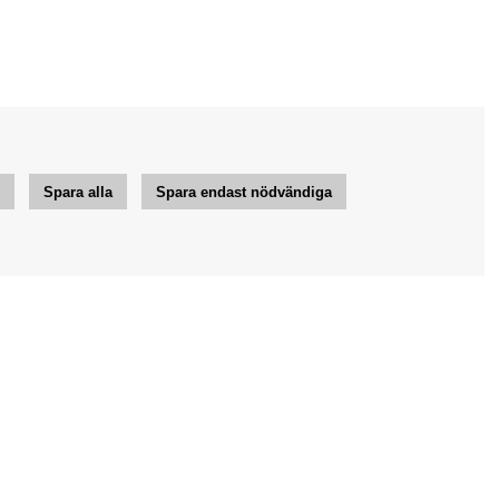
r
Spara alla
Spara endast nödvändiga
Jag vill ha tips från Bengans
OK
Inställningar för nyhetsbrev