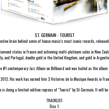
ST. GERMAIN - TOURIST
eative brain behind some of house music’s most iconic records, released 
Diamond status in France and achieving multi-platinum sales in New Zeala
Italy, and Portugal, double gold in the United Kingdom, and gold in Argent
he #1 contemporary Jazz Album on Billboard and was hailed as the album 
2012. His work has earned him 3 Victoires de la Musique Awards in Fran
is doing a limited-edition repress of "Tourist" by St Germain. It will be av
TRACKLIST:
Disc 1: