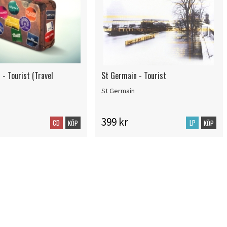
- Tourist (Travel
St Germain - Tourist
St Germain
399 kr
CD
LP
KÖP
KÖP