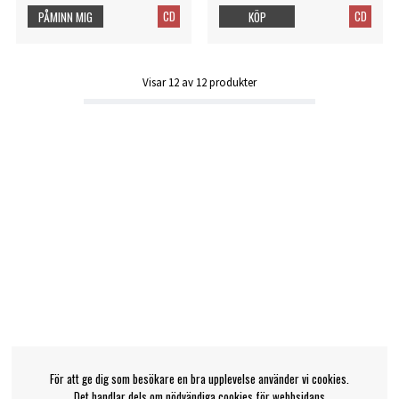
CD
CD
PÅMINN MIG
KÖP
Visar
12
av
12
produkter
För att ge dig som besökare en bra upplevelse använder vi cookies.
Det handlar dels om nödvändiga cookies för webbsidans