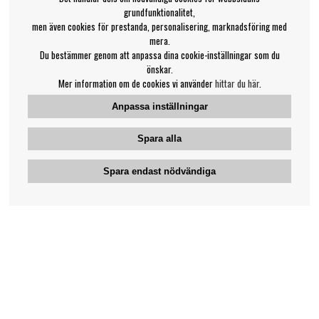
grundfunktionalitet,
men även cookies för prestanda, personalisering, marknadsföring med
mera.
Du bestämmer genom att anpassa dina cookie-inställningar som du
önskar.
Mer information om de cookies vi använder
hittar du här
.
Anpassa inställningar
Spara alla
Spara endast nödvändiga
Bengans kundtjänst
031-42 52 23
Telefontid - vardagar 10-12
support@bengans.se