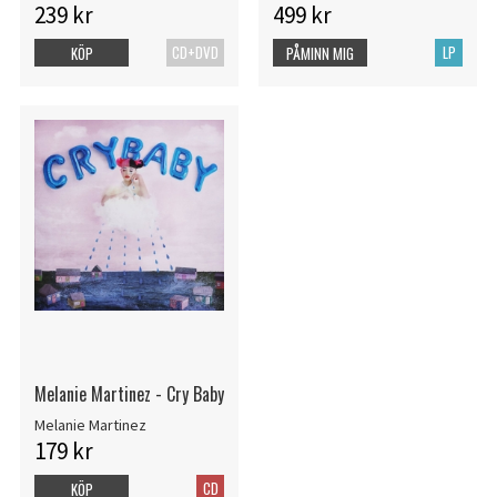
239 kr
499 kr
CD+DVD
LP
KÖP
PÅMINN MIG
Melanie Martinez - Cry Baby
Melanie Martinez
179 kr
CD
KÖP