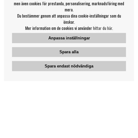
men även cookies för prestanda, personalisering, marknadsföring med
mera.
Du bestämmer genom att anpassa dina cookie-inställningar som du
önskar.
Mer information om de cookies vi använder
hittar du här
.
Anpassa inställningar
Spara alla
Spara endast nödvändiga
Bengans kundtjänst
031-42 52 23
Telefontid - vardagar 10-12
support@bengans.se