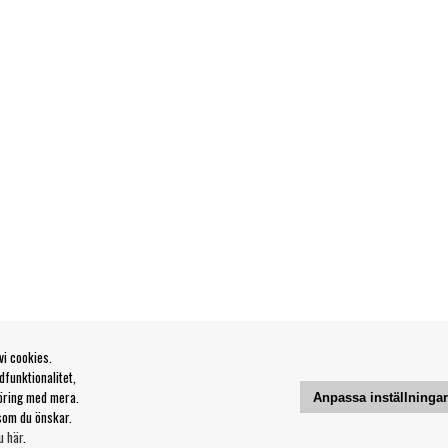
vi cookies.
funktionalitet,
öring med mera.
Anpassa inställninga
som du önskar.
u här
.