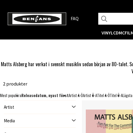
FAQ
VINYL
CD
MC
FIL
Matts Alsberg har verkat i svenskt musikliv sedan början av 80-talet. 
2 produkter
Mest populära
Releasedatum, nyast först
Artist A-Ö
Artist Ö-A
Titel A-Ö
Titel Ö-A
Lägsta
Artist
Media