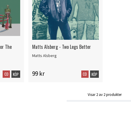
For The
Matts Alsberg - Two Legs Better
Matts Alsberg
99 kr
CD
CD
KÖP
KÖP
Visar
2
av
2
produkter