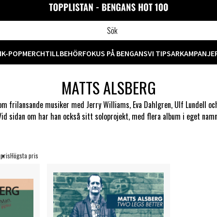
M
K-POP
MERCH
TILLBEHÖR
FOKUS PÅ BENGANS
VI TIPSAR
KAMPANJE
MATTS ALSBERG
Som frilansande musiker med Jerry Williams, Eva Dahlgren, Ulf Lundell 
Vid sidan om har han också sitt soloprojekt, med flera album i eget namn
 pris
Högsta pris