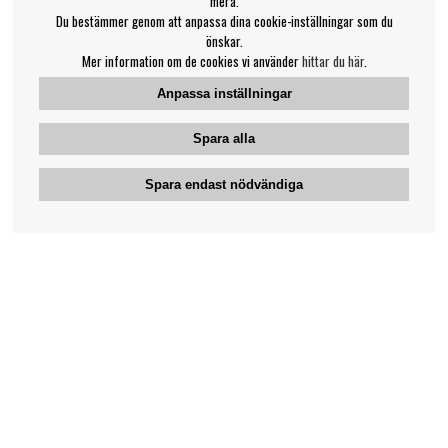
mera.
Du bestämmer genom att anpassa dina cookie-inställningar som du
önskar.
Mer information om de cookies vi använder
hittar du här
.
Anpassa inställningar
Spara alla
Spara endast nödvändiga
Bengans kundtjänst
031-42 52 23
Telefontid - vardagar 10-12
support@bengans.se
Information
Kontakt