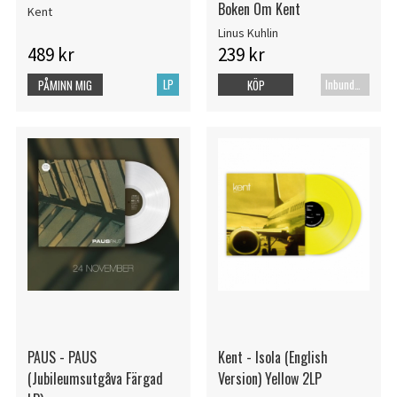
Boken Om Kent
Kent
Linus Kuhlin
489 kr
239 kr
LP
Inbunden bok
PÅMINN MIG
KÖP
PAUS - PAUS
Kent - Isola (English
(Jubileumsutgåva Färgad
Version) Yellow 2LP