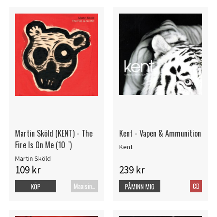
Martin Sköld (KENT) - The
Kent - Vapen & Ammunition
Fire Is On Me (10 ")
Kent
Martin Sköld
109 kr
239 kr
Maxisingel
CD
KÖP
PÅMINN MIG