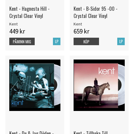
Kent - Hagnesta Hill -
Kent - B-Sidor 95 -00 -
Crystal Clear Vinyl
Crystal Clear Vinyl
Kent
Kent
449 kr
659 kr
LP
LP
PÅMINN MIG
KÖP
Kent - Du & Jag Döden -
Kent - Tillbaka Till