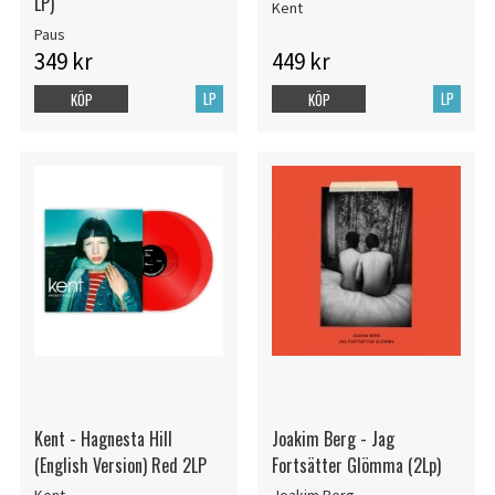
LP)
Kent
Paus
349 kr
449 kr
LP
LP
KÖP
KÖP
Kent - Hagnesta Hill
Joakim Berg - Jag
(English Version) Red 2LP
Fortsätter Glömma (2Lp)