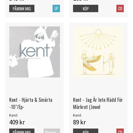
LP
CD
PÅMINN MIG
KÖP
Kent - Hjärta & Smärta
Kent - Jag Är Inte Rädd För
-10"/Ep-
Mörkret (Jewel
Kent
Kent
409 kr
89 kr
Maxisingel
CD
PÅMINN MIG
KÖP