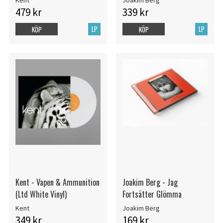
Kent
Joakim Berg
479 kr
339 kr
LP
LP
KÖP
KÖP
Kent - Vapen & Ammunition
Joakim Berg - Jag
(Ltd White Vinyl)
Fortsätter Glömma
Kent
Joakim Berg
349 kr
169 kr