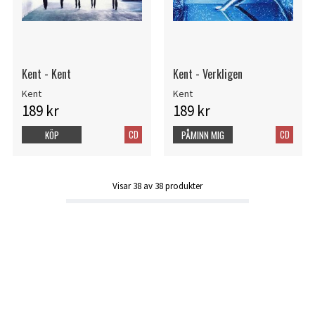
Kent - Kent
Kent - Verkligen
Kent
Kent
189 kr
189 kr
CD
CD
KÖP
PÅMINN MIG
Visar
38
av
38
produkter