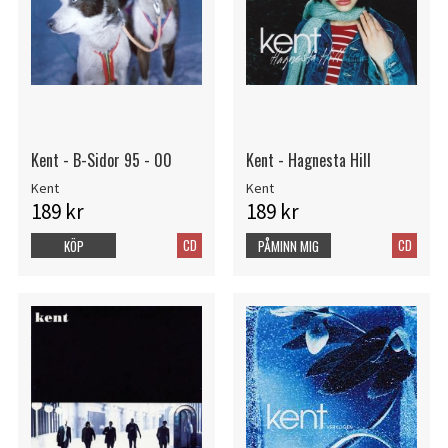
Kent - B-Sidor 95 - 00
Kent - Hagnesta Hill
Kent
Kent
189 kr
189 kr
CD
CD
KÖP
PÅMINN MIG