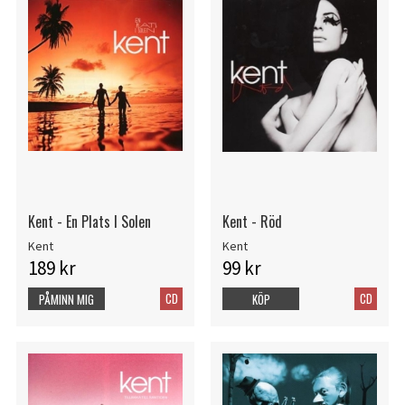
Kent - En Plats I Solen
Kent - Röd
Kent
Kent
189 kr
99 kr
CD
CD
PÅMINN MIG
KÖP