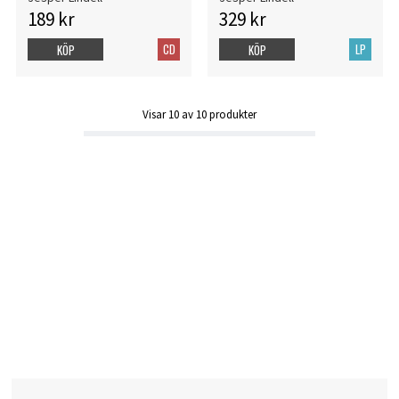
189 kr
329 kr
CD
LP
KÖP
KÖP
Visar
10
av
10
produkter