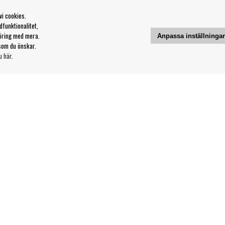
vi cookies.
funktionalitet,
öring med mera.
Anpassa inställninga
som du önskar.
u här
.
Kontakt
Våra butiker & öppettider
Din sida
svillkor
Logga ut
Följ oss på: