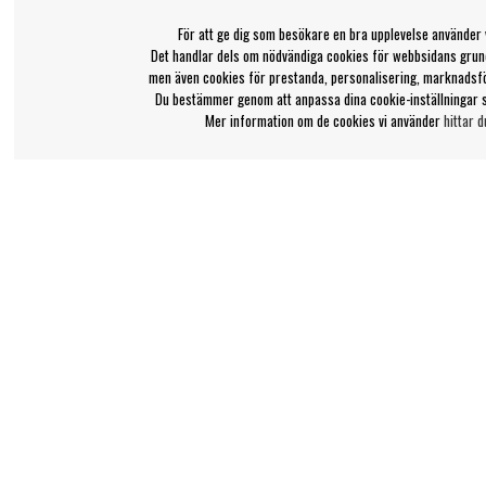
För att ge dig som besökare en bra upplevelse använder 
Det handlar dels om nödvändiga cookies för webbsidans grund
men även cookies för prestanda, personalisering, marknadsf
Du bestämmer genom att anpassa dina cookie-inställningar 
Mer information om de cookies vi använder
hittar d
Bengans kundtjänst
Information
031-42 52 23
Ångra Köp
Om Bengans
Telefontid - vardagar 10-12
FAQ / Köp- & Leveran
support@bengans.se