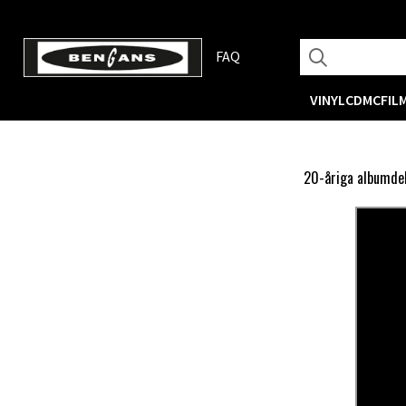
FAQ
VINYL
CD
MC
FIL
20-åriga albumdeb