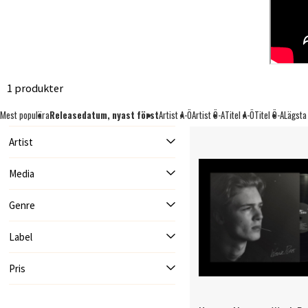
1 produkter
Mest populära
Releasedatum, nyast först
Artist A-Ö
Artist Ö-A
Titel A-Ö
Titel Ö-A
Lägsta
Artist
Media
Genre
Label
Pris