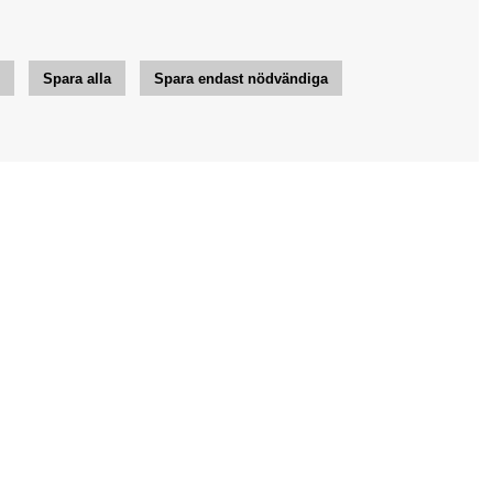
r
Spara alla
Spara endast nödvändiga
Jag vill ha tips från Bengans
OK
Inställningar för nyhetsbrev