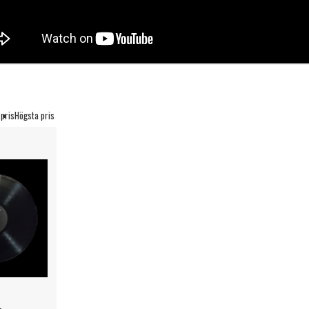
 pris
Högsta pris