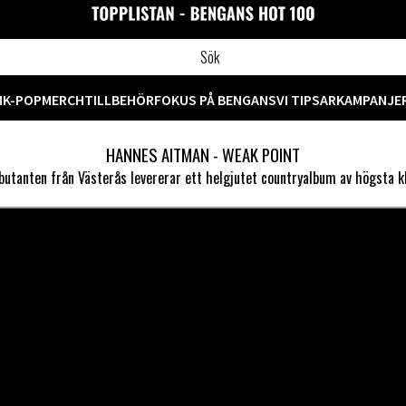
M
K-POP
MERCH
TILLBEHÖR
FOKUS PÅ BENGANS
VI TIPSAR
KAMPANJE
HANNES AITMAN - WEAK POINT
utanten från Västerås levererar ett helgjutet countryalbum av högsta kl