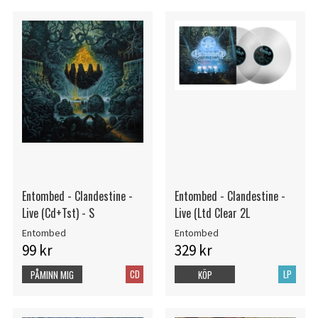
Entombed - Clandestine -
Entombed - Clandestine -
Live (Cd+Tst) - S
Live (Ltd Clear 2L
Entombed
Entombed
99 kr
329 kr
CD
LP
PÅMINN MIG
KÖP