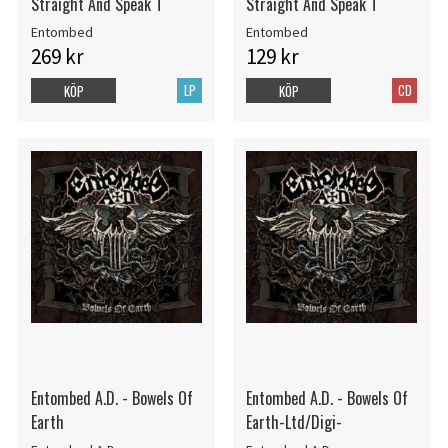
Straight And Speak T
Straight And Speak T
Entombed
Entombed
269 kr
129 kr
LP
CD
KÖP
KÖP
Entombed A.D. - Bowels Of
Entombed A.D. - Bowels Of
Earth
Earth-Ltd/Digi-