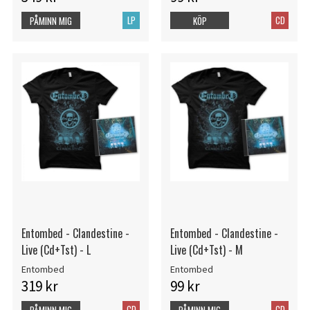
LP
CD
PÅMINN MIG
KÖP
Entombed - Clandestine -
Entombed - Clandestine -
Live (Cd+Tst) - L
Live (Cd+Tst) - M
Entombed
Entombed
319 kr
99 kr
CD
CD
PÅMINN MIG
PÅMINN MIG