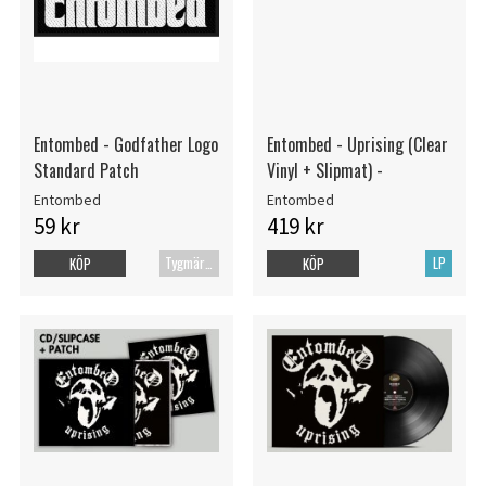
Entombed - Godfather Logo
Entombed - Uprising (Clear
Standard Patch
Vinyl + Slipmat) -
Entombed
Entombed
59 kr
419 kr
Tygmärke
LP
KÖP
KÖP