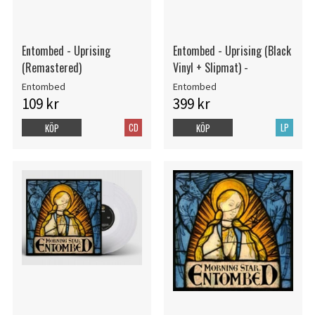
Entombed - Uprising
Entombed - Uprising (Black
(Remastered)
Vinyl + Slipmat) -
Entombed
Entombed
109 kr
399 kr
CD
LP
KÖP
KÖP