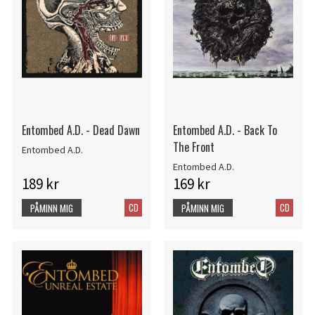
Entombed A.D. - Dead Dawn
Entombed A.D. - Back To
The Front
Entombed A.D.
Entombed A.D.
189 kr
169 kr
CD
CD
PÅMINN MIG
PÅMINN MIG