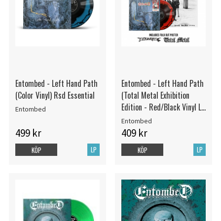
Entombed - Left Hand Path
Entombed - Left Hand Path
(Color Vinyl) Rsd Essential
(Total Metal Exhibition
Edition - Red/Black Vinyl LP
Entombed
+ Poster)
Entombed
499 kr
409 kr
LP
LP
KÖP
KÖP