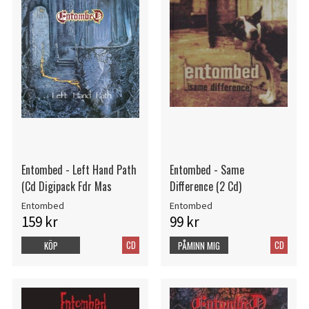
Entombed - Left Hand Path
Entombed - Same
(Cd Digipack Fdr Mas
Difference (2 Cd)
Entombed
Entombed
159 kr
99 kr
CD
CD
KÖP
PÅMINN MIG