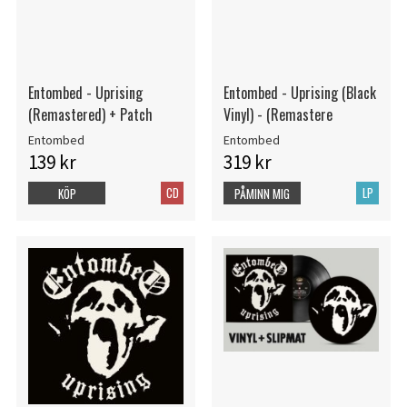
Entombed - Uprising
Entombed - Uprising (Black
(Remastered) + Patch
Vinyl) - (Remastere
Entombed
Entombed
139 kr
319 kr
CD
LP
KÖP
PÅMINN MIG