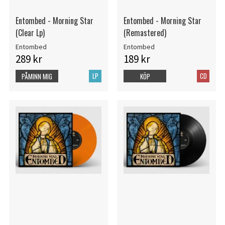
Entombed - Morning Star
Entombed - Morning Star
(Clear Lp)
(Remastered)
Entombed
Entombed
289 kr
189 kr
LP
CD
PÅMINN MIG
KÖP