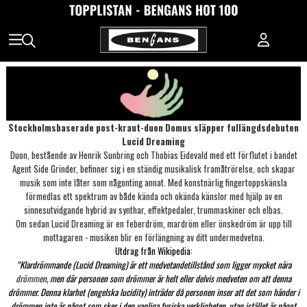
Stockholmsbaserade post-kraut-duon Domus släpper fullängdsdebuten
Lucid Dreaming
Duon, bestående av Henrik Sunbring och Thobias Eidevald med ett förflutet i bandet
Agent Side Grinder, befinner sig i en ständig musikalisk framåtrörelse, och skapar
musik som inte låter som någonting annat. Med konstnärlig fingertoppskänsla
förmedlas ett spektrum av både kända och okända känslor med hjälp av en
sinnesutvidgande hybrid av synthar, effektpedaler, trummaskiner och elbas.
Om sedan Lucid Dreaming är en feberdröm, mardröm eller önskedröm är upp till
mottagaren - musiken blir en förlängning av ditt undermedvetna.
Utdrag från Wikipedia:
“Klardrömmande (Lucid Dreaming) är ett medvetandetillstånd som ligger mycket nära
drömmen
, men där personen som drömmer är helt eller delvis medveten om att denna
drömmer. Denna klarhet (engelska lucidity) inträder då personen inser att det som händer i
drömmen inte är något som sker i den vanliga fysiska verkligheten, utan istället är något