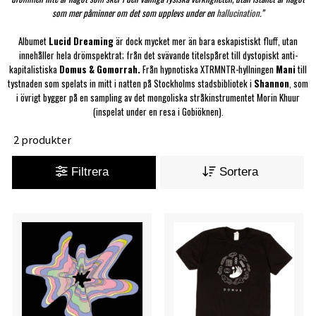
som mer påminner om det som upplevs under en
hallucination
.”
Albumet
Lucid Dreaming
är dock mycket mer än bara eskapistiskt fluff, utan
innehåller hela drömspektrat; från det svävande titelspåret till dystopiskt anti-
kapitalistiska
Domus & Gomorrah.
Från hypnotiska XTRMNTR-hyllningen
Mani
till
tystnaden som spelats in mitt i natten på Stockholms stadsbibliotek i
Shannon
, som
i övrigt bygger på en sampling av det mongoliska stråkinstrumentet Morin Khuur
(inspelat under en resa i Gobiöknen).
2 produkter
Filtrera
Sortera