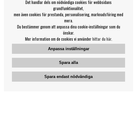
Det handlar dels om nödvändiga cookies för webbsidans
grundfunktionalitet,
men även cookies för prestanda, personalisering, marknadsföring med
mera.
Du bestämmer genom att anpassa dina cookie-inställningar som du
önskar.
Mer information om de cookies vi använder
hittar du här
.
Anpassa inställningar
Spara alla
Spara endast nödvändiga
Bengans kundtjänst
031-42 52 23
Telefontid - vardagar 10-12
support@bengans.se