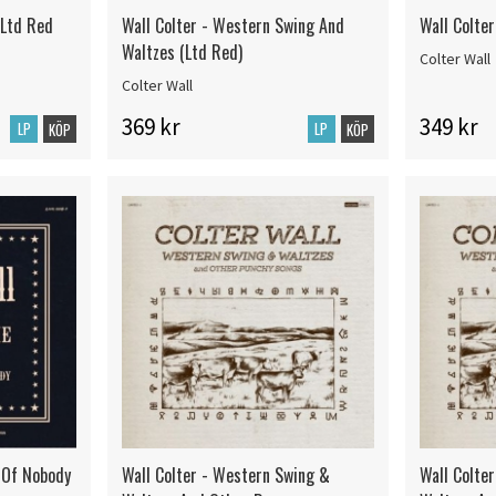
(Ltd Red
Wall Colter - Western Swing And
Wall Colter
Waltzes (Ltd Red)
Colter Wall
Colter Wall
369 kr
349 kr
LP
LP
KÖP
KÖP
t Of Nobody
Wall Colter - Western Swing &
Wall Colte