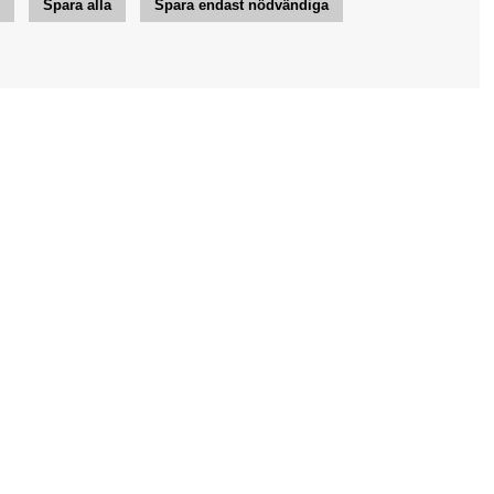
r
Spara alla
Spara endast nödvändiga
Jag vill ha tips från Bengans
OK
Inställningar för nyhetsbrev