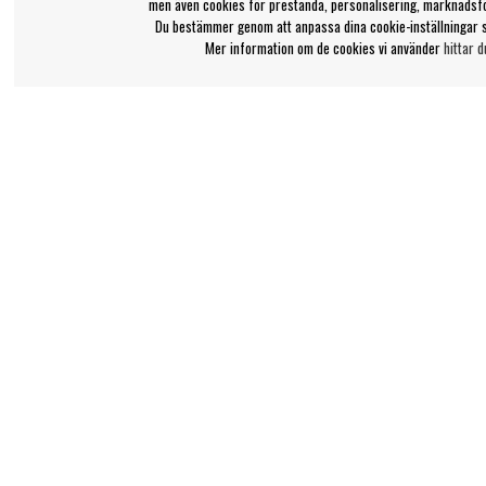
men även cookies för prestanda, personalisering, marknadsf
Du bestämmer genom att anpassa dina cookie-inställningar 
Mer information om de cookies vi använder
hittar d
Bengans kundtjänst
Information
031-42 52 23
Ångra Köp
Om Bengans
Telefontid - vardagar 10-12
FAQ / Köp- & Leveran
support@bengans.se