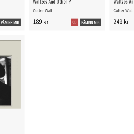
Waltzes And Other P
Waltzes An
Colter Wall
Colter Wall
189 kr
249 kr
CD
PÅMINN MIG
PÅMINN MIG