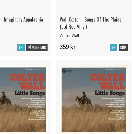
 - Imaginary Appalachia
Wall Colter - Songs Of The Plains
(Ltd Red Vinyl)
Colter Wall
359 kr
LP
LP
PÅMINN MIG
KÖP