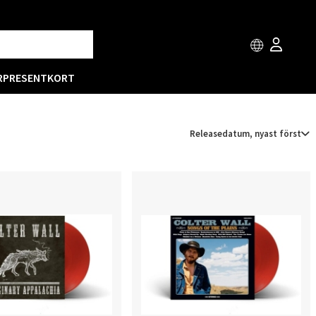
R
PRESENTKORT
Releasedatum, nyast först