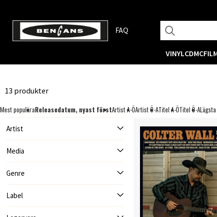
FAQ
VINYL
CD
MC
FIL
13 produkter
Mest populära
Releasedatum, nyast först
Artist A-Ö
Artist Ö-A
Titel A-Ö
Titel Ö-A
Lägsta
Artist
Media
Genre
Label