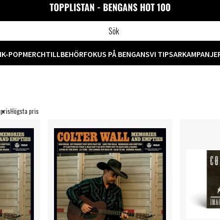
M
K-POP
MERCH
TILLBEHÖR
FOKUS PÅ BENGANS
VI TIPSAR
KAMPANJE
 pris
Högsta pris