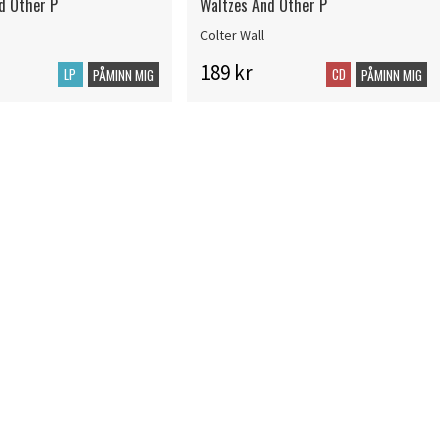
d Other P
Waltzes And Other P
Colter Wall
189 kr
LP
CD
PÅMINN MIG
PÅMINN MIG