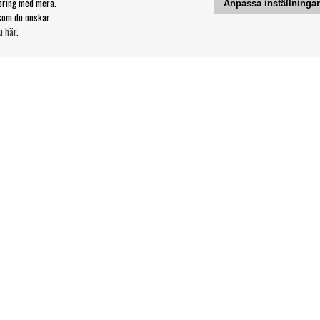
öring med mera.
Anpassa inställninga
som du önskar.
u här
.
Kontakt
Våra butiker & öppettider
Din sida
svillkor
Logga ut
Följ oss på:
Copyright 2023 Bengans E-Handel | Est. 1974