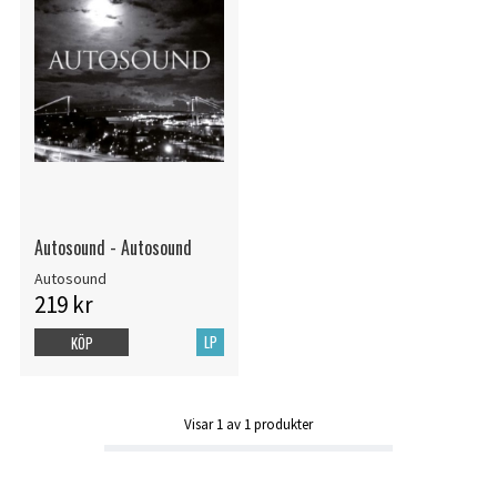
Autosound - Autosound
Autosound
219 kr
LP
KÖP
Visar
1
av
1
produkter