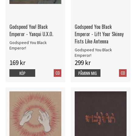
Godspeed You! Black
Godspeed You Black
Emperor - Yanqui U.X.O.
Emperor - Lift Your Skinny
Fists Like Antenna
Godspeed You Black
Emperor!
Godspeed You Black
Emperor!
169 kr
299 kr
CD
CD
KÖP
PÅMINN MIG