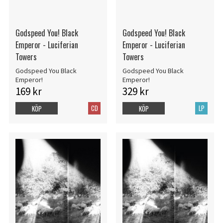
Godspeed You! Black
Godspeed You! Black
Emperor - Luciferian
Emperor - Luciferian
Towers
Towers
Godspeed You Black
Godspeed You Black
Emperor!
Emperor!
169 kr
329 kr
CD
LP
KÖP
KÖP