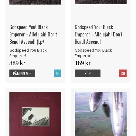
Godspeed You! Black
Godspeed You! Black
Emperor - Allelujah! Don't
Emperor - Allelujah! Don't
Bend! Ascend! (Lp+
Bend! Ascend!
Godspeed You Black
Godspeed You Black
Emperor!
Emperor!
389 kr
169 kr
LP
CD
PÅMINN MIG
KÖP