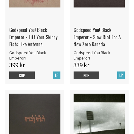
Godspeed You! Black
Godspeed You! Black
Emperor - Lift Your Skinny
Emperor - Slow Riot For A
Fists Like Antenna
New Zero Kanada
Godspeed You Black
Godspeed You Black
Emperor!
Emperor!
399 kr
339 kr
LP
LP
KÖP
KÖP