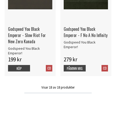
Godspeed You Black
Godspeed You Black
Emperor - Slow Riot For
Emperor - F No A No Infinity
New Zero Kanada
Godspeed You Black
Emperor!
Godspeed You Black
Emperor!
199 kr
279 kr
CD
CD
KÖP
PÅMINN MIG
Visar
18
av
18
produkter