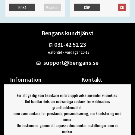
Maxisingel
CD
BOKA
KÖP
Bengans kundtjänst
031-42 52 23
Telefontid - vardagar 10-12
support@bengans.se
Information
Kontakt
Ångra Köp
Våra butiker & öppettider
För att ge dig som besökare en bra upplevelse använder vi cookies.
Om Bengans
Din sida
Det handlar dels om nödvändiga cookies för webbsidans
FAQ / Köp- & Leveransvillkor
Logga ut
grundfunktionalitet,
men även cookies för prestanda, personalisering, marknadsföring med
Jag vill ha tips från Bengans
mera.
Du bestämmer genom att anpassa dina cookie-inställningar som du
OK
önskar.