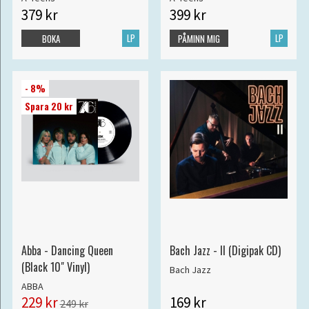
379 kr
399 kr
LP
LP
BOKA
PÅMINN MIG
- 8%
Spara 20 kr
Abba - Dancing Queen
Bach Jazz - II (Digipak CD)
(Black 10" Vinyl)
Bach Jazz
ABBA
229 kr
169 kr
249 kr