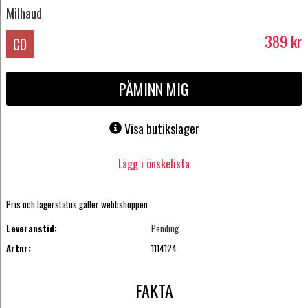
Milhaud
389
kr
CD
PÅMINN MIG
Visa butikslager
Lägg i önskelista
Pris och lagerstatus gäller webbshoppen
Leveranstid:
Pending
Artnr:
1114124
FAKTA