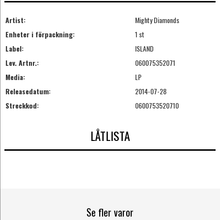
Artist:
Mighty Diamonds
Enheter i förpackning:
1 st
Label:
ISLAND
Lev. Artnr.:
060075352071
Media:
LP
Releasedatum:
2014-07-28
Streckkod:
0600753520710
LÅTLISTA
Se fler varor