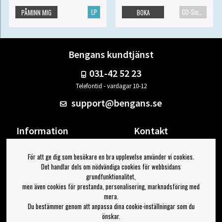
LP
CD-Singel
PÅMINN MIG
BOKA
Bengans kundtjänst
031-42 52 23
Telefontid - vardagar 10-12
support@bengans.se
Information
Kontakt
Ångra Köp
Våra butiker & öppettider
För att ge dig som besökare en bra upplevelse använder vi cookies.
Om Bengans
Din sida
Det handlar dels om nödvändiga cookies för webbsidans
FAQ / Köp- & Leveransvillkor
Logga ut
grundfunktionalitet,
men även cookies för prestanda, personalisering, marknadsföring med
Jag vill ha tips från Bengans
mera.
Du bestämmer genom att anpassa dina cookie-inställningar som du
OK
önskar.