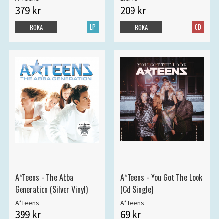
379 kr
209 kr
LP
CD
BOKA
BOKA
A*Teens - The Abba
A*Teens - You Got The Look
Generation (Silver Vinyl)
(Cd Single)
A*Teens
A*Teens
399 kr
69 kr