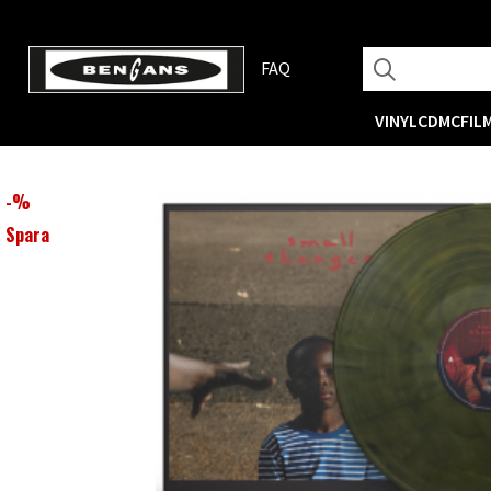
FAQ
VINYL
CD
MC
FIL
-
%
Spara