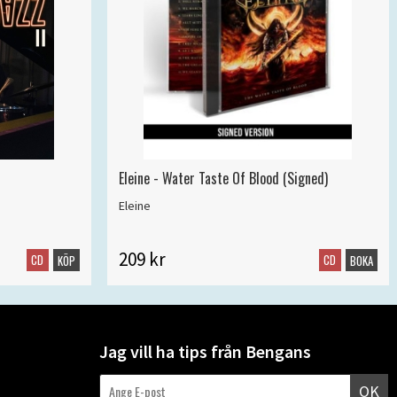
Eleine - Water Taste Of Blood (Signed)
Eleine
209 kr
CD
CD
KÖP
BOKA
Jag vill ha tips från Bengans
OK