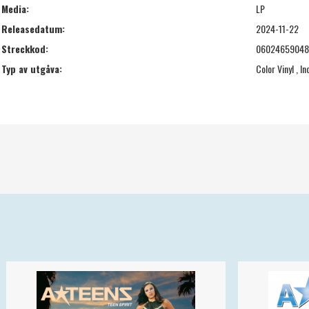
Media:
LP
Releasedatum:
2024-11-22
Streckkod:
06024659048
Typ av utgåva:
Color Vinyl , In