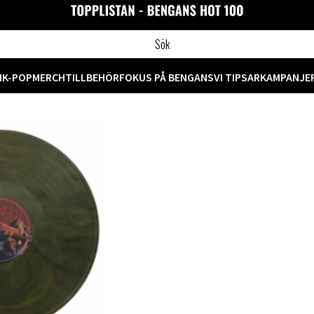
M
K-POP
MERCH
TILLBEHÖR
FOKUS PÅ BENGANS
VI TIPSAR
KAMPANJE