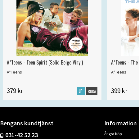
A*Teens - Teen Spirit (Solid Beige Vinyl)
A*Teens - The 
A*Teens
A*Teens
379 kr
399 kr
LP
BOKA
Bengans kundtjänst
Information
031-42 52 23
Ångra Köp