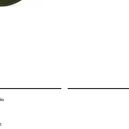
uka
1