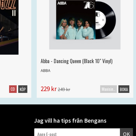
Abba - Dancing Queen (Black 10" Vinyl)
ABBA
229 kr
CD
Maxisingel
249 kr
KÖP
BOKA
Jag vill ha tips från Bengans
OK