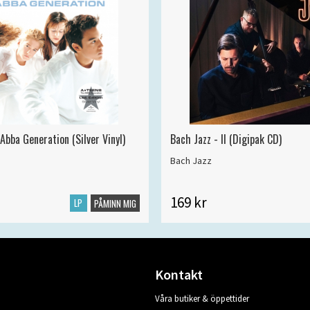
Abba Generation (Silver Vinyl)
Bach Jazz - II (Digipak CD)
Bach Jazz
169 kr
LP
PÅMINN MIG
Kontakt
Våra butiker & öppettider