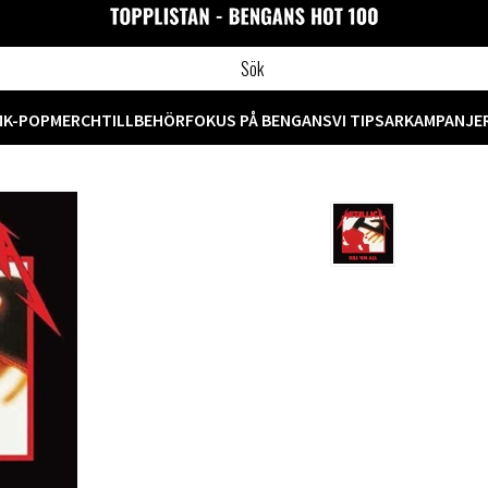
M
K-POP
MERCH
TILLBEHÖR
FOKUS PÅ BENGANS
VI TIPSAR
KAMPANJE