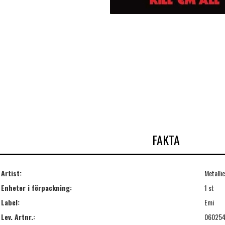
FAKTA
Artist:
Metalli
Enheter i förpackning:
1 st
Label:
Emi
Lev. Artnr.:
06025