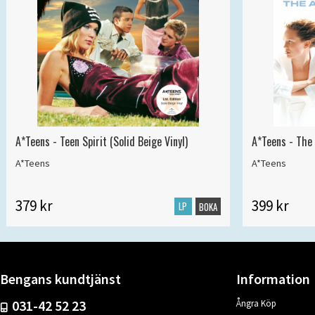
A*Teens - Teen Spirit (Solid Beige Vinyl)
A*Teens - The 
A*Teens
A*Teens
379 kr
399 kr
LP
BOKA
Bengans kundtjänst
Information
031-42 52 23
Ångra Köp