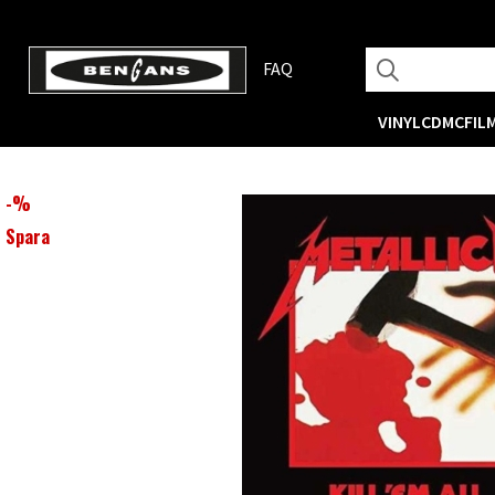
FAQ
VINYL
CD
MC
FIL
-
%
Spara