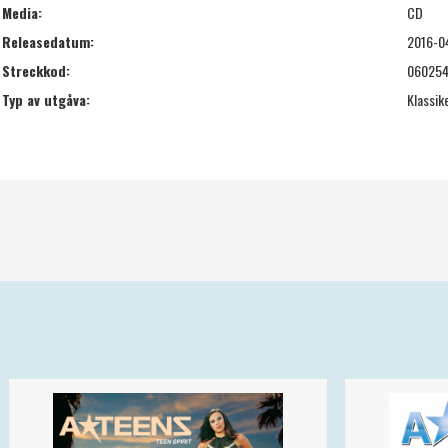
Media:
CD
Releasedatum:
2016-0
Streckkod:
06025
Typ av utgåva:
Klassik