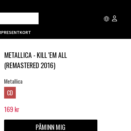
R
PRESENTKORT
METALLICA - KILL 'EM ALL
(REMASTERED 2016)
Metallica
CD
169
kr
PÅMINN MIG