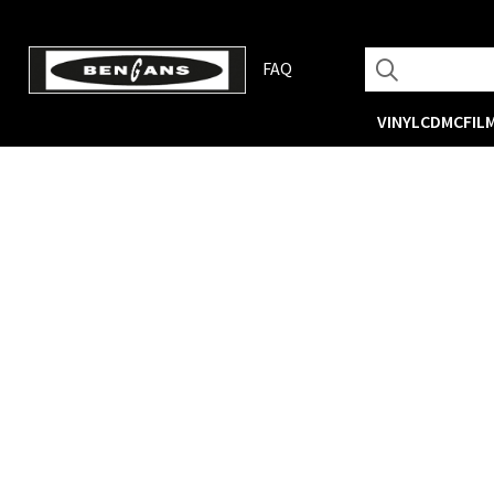
FAQ
VINYL
CD
MC
FIL