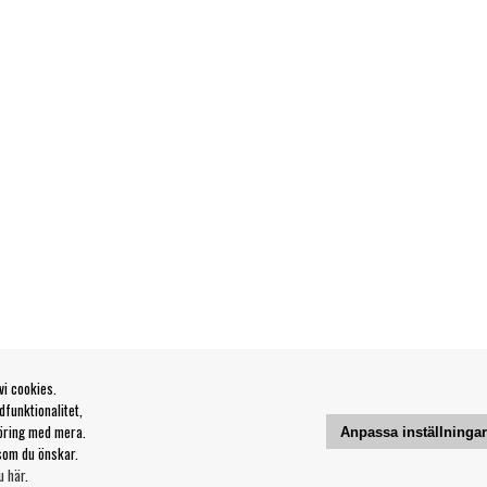
vi cookies.
funktionalitet,
öring med mera.
Anpassa inställninga
som du önskar.
u här
.