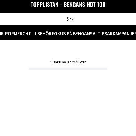
M
K-POP
MERCH
TILLBEHÖR
FOKUS PÅ BENGANS
VI TIPSAR
KAMPANJE
Visar
0
av
0
produkter