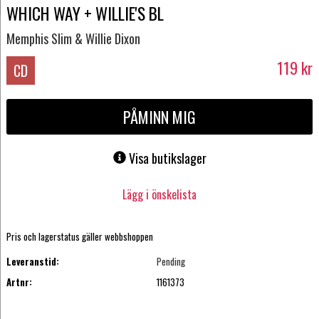
WHICH WAY + WILLIE'S BL
Memphis Slim & Willie Dixon
119
kr
CD
PÅMINN MIG
Visa butikslager
Lägg i önskelista
Pris och lagerstatus gäller webbshoppen
Leveranstid:
Pending
Artnr:
1161373