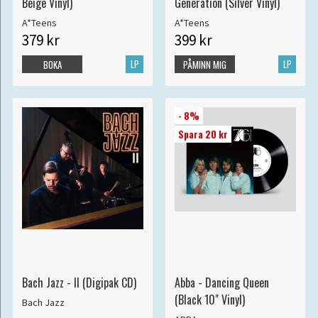
Beige Vinyl)
Generation (Silver Vinyl)
A*Teens
A*Teens
379 kr
399 kr
LP
LP
BOKA
PÅMINN MIG
- 8%
Spara 20 kr
Bach Jazz - II (Digipak CD)
Abba - Dancing Queen
(Black 10" Vinyl)
Bach Jazz