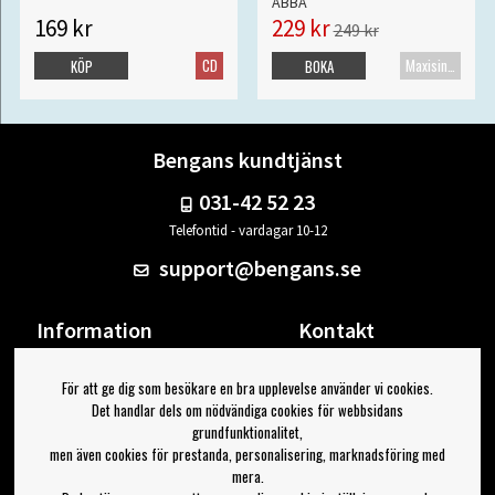
ABBA
169 kr
229 kr
249 kr
CD
Maxisingel
KÖP
BOKA
Bengans kundtjänst
031-42 52 23
Telefontid - vardagar 10-12
support@bengans.se
Information
Kontakt
Ångra Köp
Våra butiker & öppettider
För att ge dig som besökare en bra upplevelse använder vi cookies.
Om Bengans
Din sida
Det handlar dels om nödvändiga cookies för webbsidans
FAQ / Köp- & Leveransvillkor
Logga ut
grundfunktionalitet,
men även cookies för prestanda, personalisering, marknadsföring med
Jag vill ha tips från Bengans
mera.