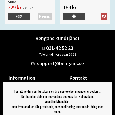
ABBA
229 kr
169 kr
249 kr
Maxisingel
CD
BOKA
KÖP
Bengans kundtjänst
031-42 52 23
Telefontid - vardagar 10-12
support@bengans.se
Information
Kontakt
Ångra Köp
Våra butiker & öppettider
För att ge dig som besökare en bra upplevelse använder vi cookies.
Om Bengans
Din sida
Det handlar dels om nödvändiga cookies för webbsidans
FAQ / Köp- & Leveransvillkor
Logga ut
grundfunktionalitet,
men även cookies för prestanda, personalisering, marknadsföring med
Jag vill ha tips från Bengans
mera.