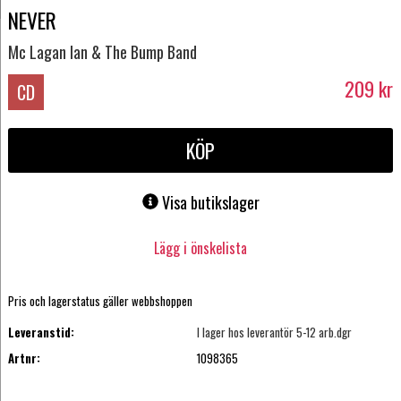
NEVER
Mc Lagan Ian & The Bump Band
209
kr
CD
KÖP
Visa butikslager
Lägg i önskelista
Pris och lagerstatus gäller webbshoppen
Leveranstid:
I lager hos leverantör 5-12 arb.dgr
Artnr:
1098365