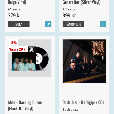
Beige Vinyl)
Generation (Silver Vinyl)
A*Teens
A*Teens
379 kr
399 kr
LP
LP
BOKA
PÅMINN MIG
- 8%
Spara 20 kr
Abba - Dancing Queen
Bach Jazz - II (Digipak CD)
(Black 10" Vinyl)
Bach Jazz