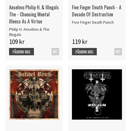
Anselmo Philip H. & Illegals
Five Finger Death Punch - A
The - Choosing Mental
Decade Of Destruction
Illness As A Virtue
Five Finger Death Punch
Philip H. Anselmo & The
Illegals
109 kr
119 kr
MC
MC
PÅMINN MIG
PÅMINN MIG