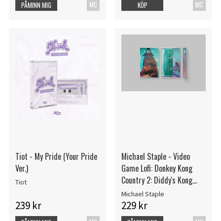
MC
MC
PÅMINN MIG
KÖP
Tiot - My Pride (Your Pride
Michael Staple - Video
Ver.)
Game Lofi: Donkey Kong
Country 2: Diddy's Kong
Tiot
Quest (Clear
Michael Staple
239 kr
229 kr