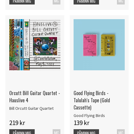
MC
MC
PÅMINN MIG
PÅMINN MIG
Orcutt Bill Guitar Quartet -
Good Flying Birds -
Hauslive 4
Talulah's Tape (Gold
Cassette)
Bill Orcutt Guitar Quartet
Good Flying Birds
219 kr
139 kr
MC
MC
PÅMINN MIG
PÅMINN MIG