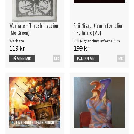
Warhate - Thrash Invasion
Filii Nigrantium Infernalium
(Mc Green)
- Fellatrix (Mc)
Warhate
Filii Nigrantium Infernalium
119 kr
199 kr
MC
MC
PÅMINN MIG
PÅMINN MIG