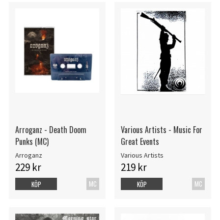
Arroganz - Death Doom
Various Artists - Music For
Punks (MC)
Great Events
Arroganz
Various Artists
229 kr
219 kr
MC
MC
KÖP
KÖP