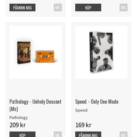
MC
MC
PÅMINN MIG
KÖP
Pathology - Unholy Descent
Speed - Only One Mode
(Mc)
Speed
Pathology
209 kr
169 kr
MC
MC
KÖP
PÅMINN MIG