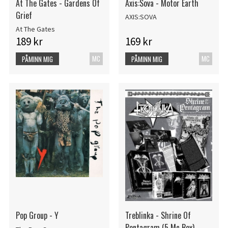
At The Gates - Gardens Of
Axis:Sova - Motor Earth
Grief
AXIS:SOVA
At The Gates
189 kr
169 kr
MC
MC
PÅMINN MIG
PÅMINN MIG
Pop Group - Y
Treblinka - Shrine Of
Pentagram (5 Mc Box)