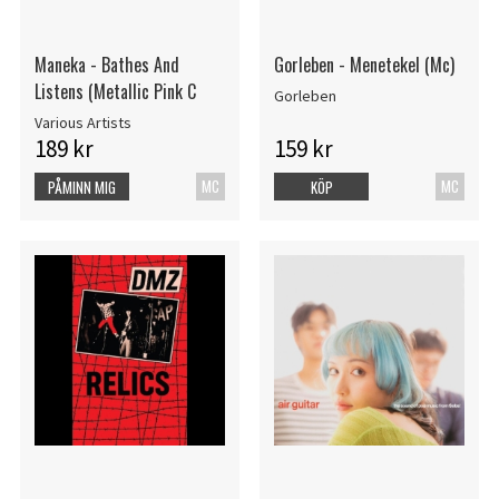
Maneka - Bathes And
Gorleben - Menetekel (Mc)
Listens (Metallic Pink C
Gorleben
Various Artists
189 kr
159 kr
MC
MC
PÅMINN MIG
KÖP