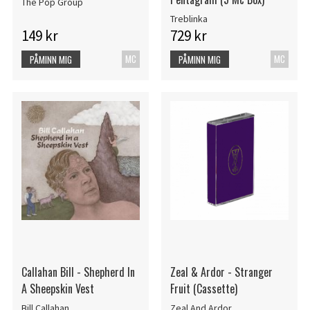
The Pop Group
Treblinka
149 kr
729 kr
MC
MC
PÅMINN MIG
PÅMINN MIG
Callahan Bill - Shepherd In
Zeal & Ardor - Stranger
A Sheepskin Vest
Fruit (Cassette)
Bill Callahan
Zeal And Ardor