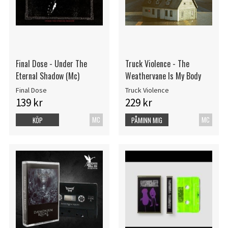
Final Dose - Under The
Truck Violence - The
Eternal Shadow (Mc)
Weathervane Is My Body
Final Dose
Truck Violence
139 kr
229 kr
MC
MC
KÖP
PÅMINN MIG