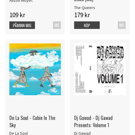
Alison Moyet
The Queers
109 kr
179 kr
MC
MC
PÅMINN MIG
KÖP
De La Soul - Cabin In The
Dj Gawad - Dj Gawad
Sky
Presents: Volume 1
De La Soul
Dj Gawad