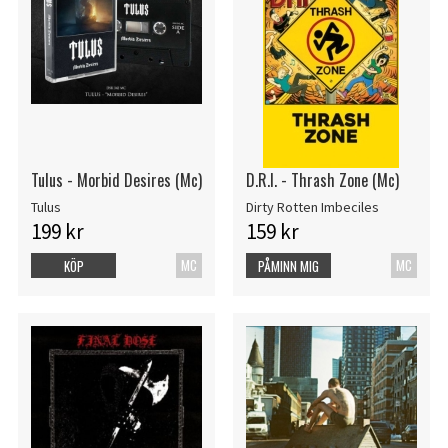
Tulus - Morbid Desires (Mc)
D.R.I. - Thrash Zone (Mc)
Tulus
Dirty Rotten Imbeciles
199 kr
159 kr
MC
MC
KÖP
PÅMINN MIG