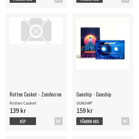
Rotten Casket - Zombicron
Gunship - Gunship
Rotten Casket
GUNSHIP
139 kr
159 kr
MC
MC
KÖP
PÅMINN MIG