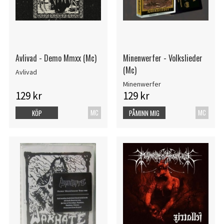
Avlivad - Demo Mmxx (Mc)
Minenwerfer - Volkslieder
(Mc)
Avlivad
Minenwerfer
129 kr
129 kr
MC
MC
KÖP
PÅMINN MIG