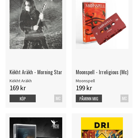
Këkht Aräkh - Morning Star
Moonspell - Irreligious (Mc)
Këkht Aräkh
Moonspell
169 kr
199 kr
MC
MC
KÖP
PÅMINN MIG