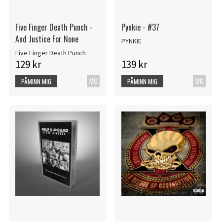
Five Finger Death Punch -
Pynkie - #37
And Justice For None
PYNKIE
Five Finger Death Punch
129 kr
139 kr
MC
MC
PÅMINN MIG
PÅMINN MIG