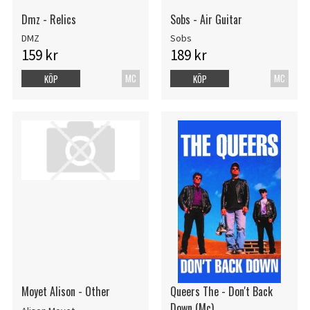
Dmz - Relics
Sobs - Air Guitar
DMZ
Sobs
159 kr
189 kr
MC
MC
KÖP
KÖP
Moyet Alison - Other
Queers The - Don't Back
Down (Mc)