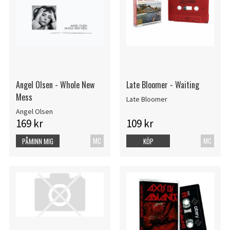
Angel Olsen - Whole New
Late Bloomer - Waiting
Mess
Late Bloomer
Angel Olsen
169 kr
109 kr
MC
MC
PÅMINN MIG
KÖP