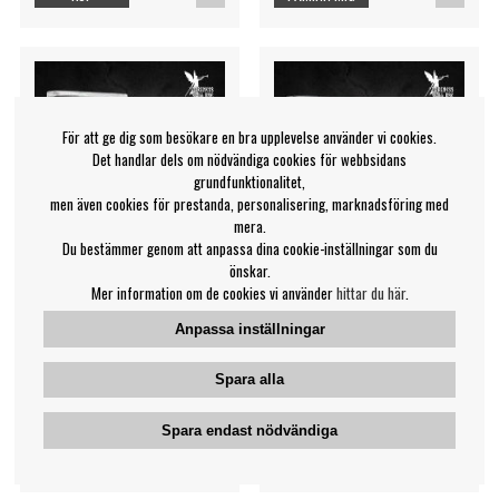
För att ge dig som besökare en bra upplevelse använder vi cookies.
Det handlar dels om nödvändiga cookies för webbsidans
grundfunktionalitet,
men även cookies för prestanda, personalisering, marknadsföring med
mera.
Du bestämmer genom att anpassa dina cookie-inställningar som du
önskar.
Mer information om de cookies vi använder
hittar du här
.
Anpassa inställningar
Morgul - Lost In Shadows
Inquisition - Into The
Grey (Mc)
Infernal Regions Of The An
Spara alla
Morgul
Inquisition
199 kr
199 kr
Spara endast nödvändiga
MC
MC
KÖP
KÖP