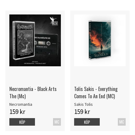
Necromantia - Black Arts
Tolis Sakis - Everything
The (Mc)
Comes To An End (MC)
Necromantia
Sakis Tolis
159 kr
159 kr
MC
MC
KÖP
KÖP