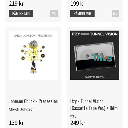
219 kr
199 kr
MC
MC
PÅMINN MIG
PÅMINN MIG
Johnson Chuck - Precession
Itzy - Tunnel Vision
(Cassette Tape Ver.) + Bdm
Chuck Johnson
Itzy
139 kr
249 kr