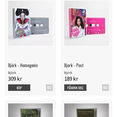
Björk - Homogenic
Bjork - Post
Björk
Björk
309 kr
189 kr
MC
MC
KÖP
PÅMINN MIG