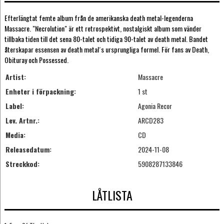
Efterlängtat femte album från de amerikanska death metal-legenderna
Massacre. "Necrolution" är ett retrospektivt, nostalgiskt album som vänder
tillbaka tiden till det sena 80-talet och tidiga 90-talet av death metal. Bandet
återskapar essensen av death metal´s ursprungliga formel. För fans av Death,
Obituray och Possessed.
Artist:
Massacre
Enheter i förpackning:
1 st
Label:
Agonia Recor
Lev. Artnr.:
ARCD283
Media:
CD
Releasedatum:
2024-11-08
Streckkod:
5908287133846
LÅTLISTA