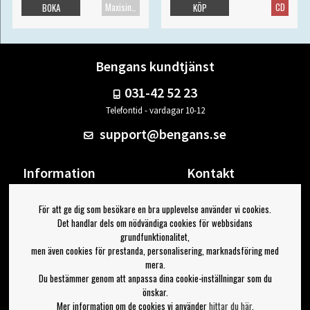
Maxisingel
CD
BOKA
KÖP
Bengans kundtjänst
031-42 52 23
Telefontid - vardagar 10-12
support@bengans.se
Information
Kontakt
Ångra Köp
Våra butiker & öppettider
För att ge dig som besökare en bra upplevelse använder vi cookies.
Om Bengans
Din sida
Det handlar dels om nödvändiga cookies för webbsidans
FAQ / Köp- & Leveransvillkor
Logga ut
grundfunktionalitet,
men även cookies för prestanda, personalisering, marknadsföring med
Jag vill ha tips från Bengans
mera.
Du bestämmer genom att anpassa dina cookie-inställningar som du
OK
önskar.
Mer information om de cookies vi använder
hittar du här
.