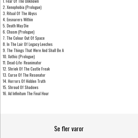
1. Fear Of The Unknown
2. Xenophobia (Prologue)
3. Ritual Of The Abyss
4. Ensnarers Within
5. Death May Die
6. Chasm (Prologue)
7. The Colour Out Of Space
8. In The Lair Of Legacy Leeches
9. The Things That Were And Shall Be A
10. Xothic (Prologue)
11. Dead-Life: Reanimator
12. Shriek Of The Castle Freak
13. Curse Of The Resonator
14. Horrors Of Hidden Truth
15. Shroud Of Shadows
16. Ad Infinitum The Final Hour
Se fler varor