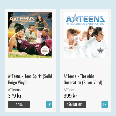
A*Teens - Teen Spirit (Solid
A*Teens - The Abba
Beige Vinyl)
Generation (Silver Vinyl)
A*Teens
A*Teens
379 kr
399 kr
LP
LP
BOKA
PÅMINN MIG