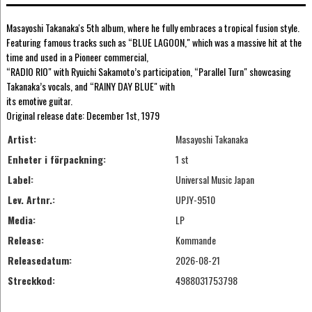
Masayoshi Takanaka's 5th album, where he fully embraces a tropical fusion style.
Featuring famous tracks such as “BLUE LAGOON," which was a massive hit at the
time and used in a Pioneer commercial,
“RADIO RIO" with Ryuichi Sakamoto’s participation, “Parallel Turn" showcasing
Takanaka’s vocals, and “RAINY DAY BLUE" with
its emotive guitar.
Original release date: December 1st, 1979
Artist:
Masayoshi Takanaka
Enheter i förpackning:
1 st
Label:
Universal Music Japan
Lev. Artnr.:
UPJY-9510
Media:
LP
Release:
Kommande
Releasedatum:
2026-08-21
Streckkod:
4988031753798