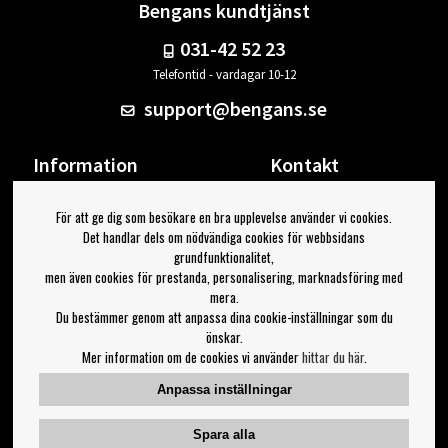
Bengans kundtjänst
031-42 52 23
Telefontid - vardagar 10-12
support@bengans.se
Information
Kontakt
Ångra Köp
Våra butiker & öppettider
För att ge dig som besökare en bra upplevelse använder vi cookies.
Om Bengans
Din sida
Det handlar dels om nödvändiga cookies för webbsidans
FAQ / Köp- & Leveransvillkor
Logga ut
grundfunktionalitet,
men även cookies för prestanda, personalisering, marknadsföring med
Jag vill ha tips från Bengans
mera.
Du bestämmer genom att anpassa dina cookie-inställningar som du
OK
önskar.
Mer information om de cookies vi använder
hittar du här
.
Inställningar för nyhetsbrev
Anpassa inställningar
Följ oss på:
Spara alla