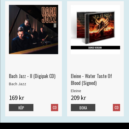
Bach Jazz - II (Digipak CD)
Eleine - Water Taste Of
Blood (Signed)
Bach Jazz
Eleine
169 kr
209 kr
CD
CD
KÖP
BOKA