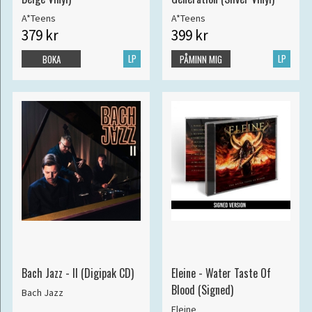
A*Teens
A*Teens
379 kr
399 kr
LP
LP
BOKA
PÅMINN MIG
Bach Jazz - II (Digipak CD)
Eleine - Water Taste Of
Blood (Signed)
Bach Jazz
Eleine