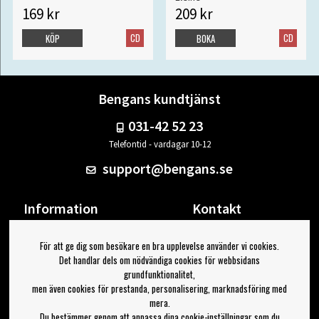
169 kr
209 kr
CD
CD
KÖP
BOKA
Bengans kundtjänst
031-42 52 23
Telefontid - vardagar 10-12
support@bengans.se
Information
Kontakt
Ångra Köp
Våra butiker & öppettider
För att ge dig som besökare en bra upplevelse använder vi cookies.
Om Bengans
Din sida
Det handlar dels om nödvändiga cookies för webbsidans
FAQ / Köp- & Leveransvillkor
Logga ut
grundfunktionalitet,
men även cookies för prestanda, personalisering, marknadsföring med
Jag vill ha tips från Bengans
mera.
Du bestämmer genom att anpassa dina cookie-inställningar som du