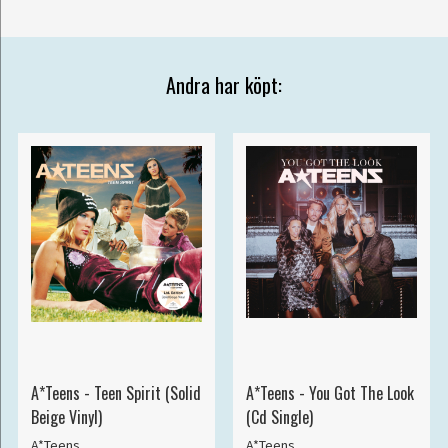
Andra har köpt:
A*Teens - Teen Spirit (Solid
A*Teens - You Got The Look
Beige Vinyl)
(Cd Single)
A*Teens
A*Teens