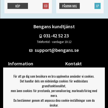
CD
LP
KÖP
PÅMINN MIG
Bengans kundtjänst
031-42 52 23
Telefontid - vardagar 10-12
support@bengans.se
Information
Kontakt
Ångra Köp
Våra butiker & öppettider
För att ge dig som besökare en bra upplevelse använder vi cookies.
Om Bengans
Din sida
Det handlar dels om nödvändiga cookies för webbsidans
FAQ / Köp- & Leveransvillkor
Logga ut
grundfunktionalitet,
men även cookies för prestanda, personalisering, marknadsföring med
Jag vill ha tips från Bengans
mera.
Du bestämmer genom att anpassa dina cookie-inställningar som du
OK
önskar.