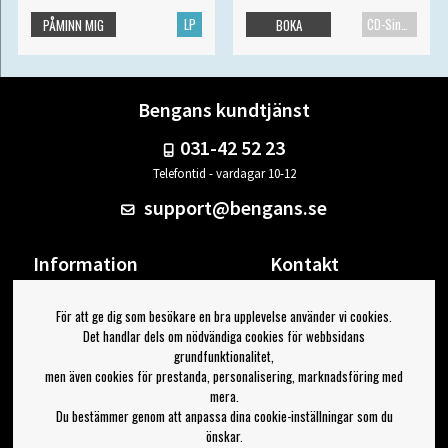
LP
CD-Singel
PÅMINN MIG
BOKA
Bengans kundtjänst
031-42 52 23
Telefontid - vardagar 10-12
support@bengans.se
Information
Kontakt
Ångra Köp
Våra butiker & öppettider
För att ge dig som besökare en bra upplevelse använder vi cookies.
Om Bengans
Din sida
Det handlar dels om nödvändiga cookies för webbsidans
FAQ / Köp- & Leveransvillkor
Logga ut
grundfunktionalitet,
men även cookies för prestanda, personalisering, marknadsföring med
Jag vill ha tips från Bengans
mera.
Du bestämmer genom att anpassa dina cookie-inställningar som du
OK
önskar.