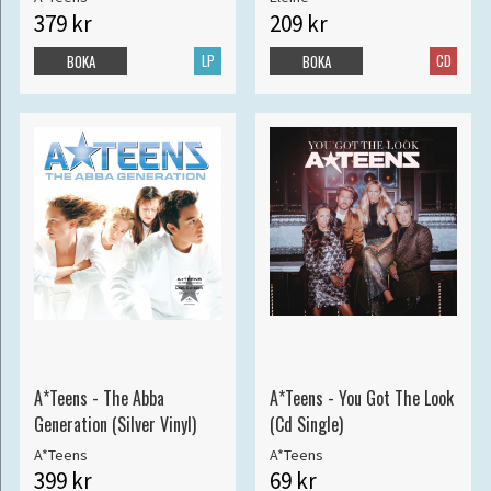
379 kr
209 kr
LP
CD
BOKA
BOKA
A*Teens - The Abba
A*Teens - You Got The Look
Generation (Silver Vinyl)
(Cd Single)
A*Teens
A*Teens
399 kr
69 kr