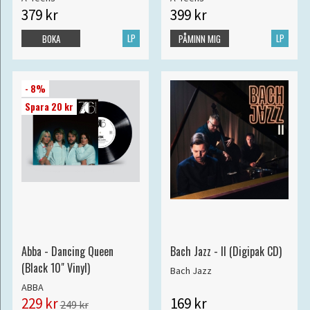
379 kr
399 kr
LP
LP
BOKA
PÅMINN MIG
- 8%
Spara 20 kr
Abba - Dancing Queen
Bach Jazz - II (Digipak CD)
(Black 10" Vinyl)
Bach Jazz
ABBA
229 kr
169 kr
249 kr