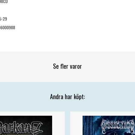
98CD
5-29
66000988
Se fler varor
Andra har köpt: