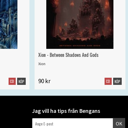
Xion - Between Shadows And Gods
Xion
90 kr
CD
CD
KÖP
KÖP
Jag vill ha tips från Bengans
OK