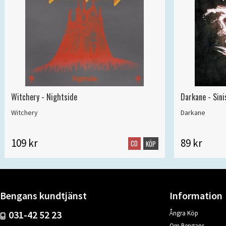
Witchery - Nightside
Darkane - Sin
Witchery
Darkane
109 kr
89 kr
CD
KÖP
Bengans kundtjänst
Information
031-42 52 23
Ångra Köp
Om Bengans