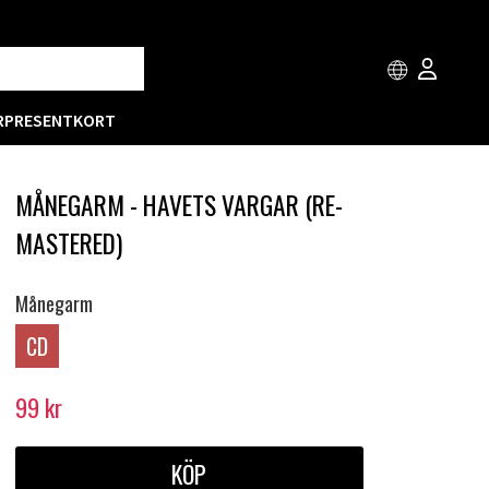
R
PRESENTKORT
MÅNEGARM - HAVETS VARGAR (RE-
MASTERED)
Månegarm
CD
99
kr
KÖP