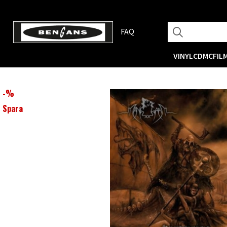
FAQ
VINYL
CD
MC
FIL
-
%
Spara