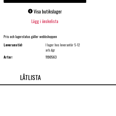
Visa butikslager
Lägg i önskelista
Pris och lagerstatus gäller webbshoppen
Leveranstid:
I lager hos leverantör 5-12
arb.dgr
Artnr:
1190563
LÅTLISTA