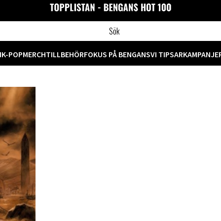
M
K-POP
MERCH
TILLBEHÖR
FOKUS PÅ BENGANS
VI TIPSAR
KAMPANJE