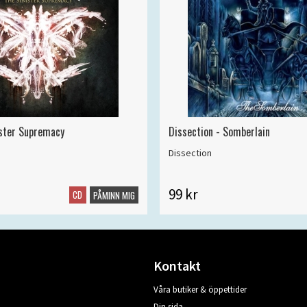
ister Supremacy
Dissection - Somberlain
Dissection
99 kr
CD
PÅMINN MIG
Kontakt
Våra butiker & öppettider
Din sida