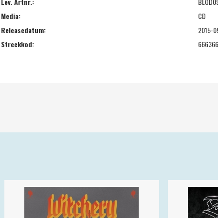
Lev. Artnr.:
BLOD0
Media:
CD
Releasedatum:
2015-0
Streckkod:
66636