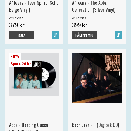
A*Teens - Teen Spirit (Solid
A*Teens - The Abba
Beige Vinyl)
Generation (Silver Vinyl)
A*Teens
A*Teens
379 kr
399 kr
LP
LP
BOKA
PÅMINN MIG
- 8%
Spara 20 kr
Abba - Dancing Queen
Bach Jazz - II (Digipak CD)