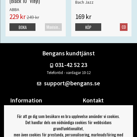
(Black 10" Vinyl)
Bach Jazz
ABBA
229 kr
169 kr
249 kr
Maxisingel
CD
BOKA
KÖP
Bengans kundtjänst
031-42 52 23
Telefontid - vardagar 10-12
support@bengans.se
Information
Kontakt
Ångra Köp
Våra butiker & öppettider
För att ge dig som besökare en bra upplevelse använder vi cookies.
Om Bengans
Din sida
Det handlar dels om nödvändiga cookies för webbsidans
FAQ / Köp- & Leveransvillkor
Logga ut
grundfunktionalitet,
men även cookies för prestanda, personalisering, marknadsföring med