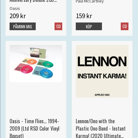
Paul McCartney
edition)
Oasis
209 kr
159 kr
CD
CD
PÅMINN MIG
KÖP
Oasis - Time Flies... 1994-
Lennon/Ono with the
2009 (Ltd RSD Color Vinyl
Plastic Ono Band - Instant
Boxset)
Karma! (2020 Ultimate