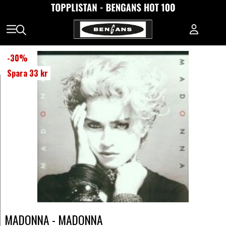
-
30
%
Spara
33 kr
MADONNA - MADONNA