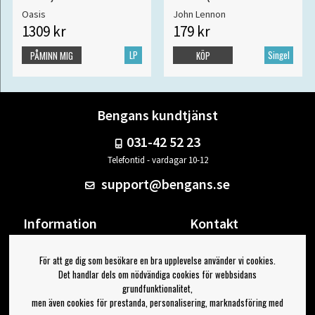
Mixes 7" S
Oasis
John Lennon
1309 kr
179 kr
LP
Singel
PÅMINN MIG
KÖP
Bengans kundtjänst
031-42 52 23
Telefontid - vardagar 10-12
support@bengans.se
Information
Kontakt
Ångra Köp
Våra butiker & öppettider
För att ge dig som besökare en bra upplevelse använder vi cookies.
Om Bengans
Din sida
Det handlar dels om nödvändiga cookies för webbsidans
FAQ / Köp- & Leveransvillkor
Logga ut
grundfunktionalitet,
men även cookies för prestanda, personalisering, marknadsföring med