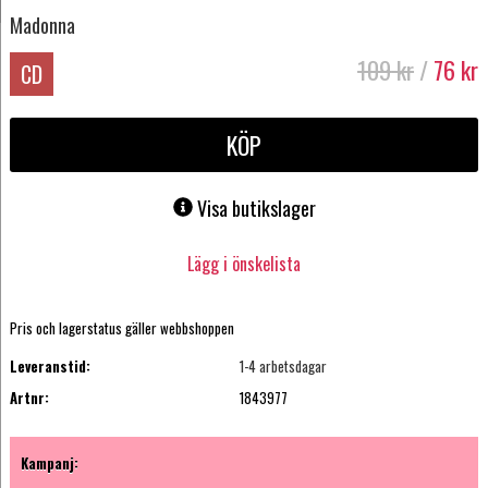
Madonna
109
kr
/
76
kr
CD
KÖP
Visa butikslager
Lägg i önskelista
Pris och lagerstatus gäller webbshoppen
Leveranstid:
1-4 arbetsdagar
Artnr:
1843977
Kampanj: