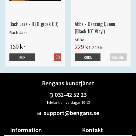
Bach Jazz - II (Digipak CD)
Abba - Dancing Queen
(Black 10" Vinyl)
Bach Jazz
ABBA
169 kr
229 kr
249 kr
CD
Maxisingel
KÖP
BOKA
Bengans kundtjänst
031-42 52 23
Telefontid - vardagar 10-12
support@bengans.se
Information
Kontakt