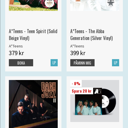
A*Teens - Teen Spirit (Solid
A*Teens - The Abba
Beige Vinyl)
Generation (Silver Vinyl)
A*Teens
A*Teens
379 kr
399 kr
LP
LP
BOKA
PÅMINN MIG
- 8%
Spara 20 kr