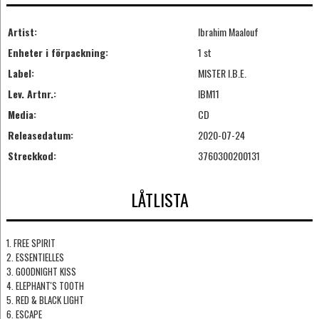
Artist:
Ibrahim Maalouf
Enheter i förpackning:
1 st
Label:
MISTER I.B.E.
Lev. Artnr.:
IBM11
Media:
CD
Releasedatum:
2020-07-24
Streckkod:
3760300200131
LÅTLISTA
1. FREE SPIRIT
2. ESSENTIELLES
3. GOODNIGHT KISS
4. ELEPHANT'S TOOTH
5. RED & BLACK LIGHT
6. ESCAPE