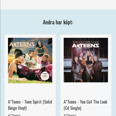
Andra har köpt:
A*Teens - Teen Spirit (Solid
A*Teens - You Got The Look
Beige Vinyl)
(Cd Single)
A*Teens
A*Teens