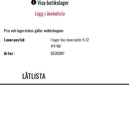
Visa butikslager
Lägg i önskelista
Pris och lagerstatus gäller webbshoppen
Leveranstid:
I lager hos leverantör 5-12
arb.dgr
Artnr:
5535997
LÅTLISTA