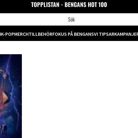
M
K-POP
MERCH
TILLBEHÖR
FOKUS PÅ BENGANS
VI TIPSAR
KAMPANJE