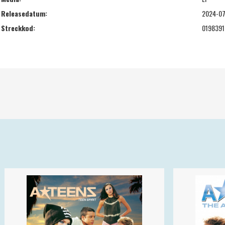
Releasedatum:
2024-0
Streckkod:
0198391