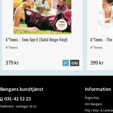
A*Teens - Teen Spirit (Solid Beige Vinyl)
A*Teens - The 
A*Teens
A*Teens
379 kr
399 kr
LP
BOKA
Bengans kundtjänst
Information
031-42 52 23
Ångra Köp
Om Bengans
Telefontid - vardagar 10-12
FAQ / Köp- & Leveran