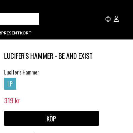
R
PRESENTKORT
LUCIFER'S HAMMER - BE AND EXIST
Lucifer's Hammer
LP
319
kr
KÖP