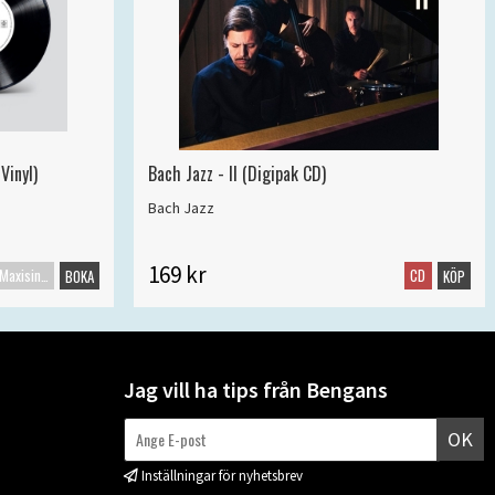
Vinyl)
Bach Jazz - II (Digipak CD)
Bach Jazz
169 kr
Maxisingel
CD
BOKA
KÖP
Jag vill ha tips från Bengans
OK
Inställningar för nyhetsbrev