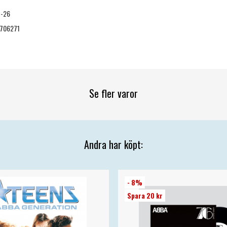
7-26
706271
Se fler varor
Andra har köpt:
- 8%
Spara 20 kr