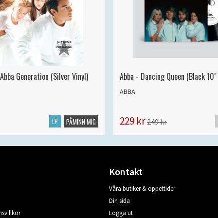
Abba Generation (Silver Vinyl)
Abba - Dancing Queen (Black 10" 
ABBA
229 kr
LP
249 kr
PÅMINN MIG
Kontakt
Våra butiker & öppettider
Din sida
svillkor
Logga ut