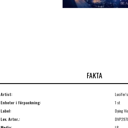
FAKTA
Artist:
Lucifer
Enheter i förpackning:
1 st
Label:
Dying Vi
Lev. Artnr.:
DVP297
Media:
LP