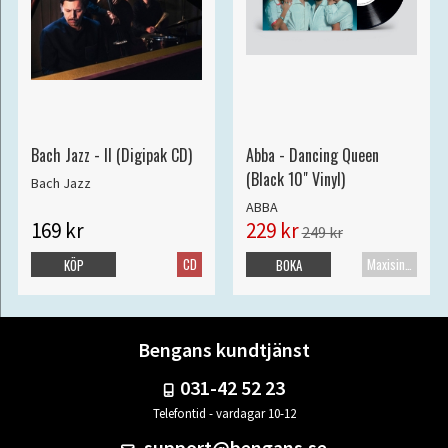
Bach Jazz - II (Digipak CD)
Abba - Dancing Queen
(Black 10" Vinyl)
Bach Jazz
ABBA
169 kr
229 kr
249 kr
CD
Maxisingel
KÖP
BOKA
Bengans kundtjänst
031-42 52 23
Telefontid - vardagar 10-12
support@bengans.se