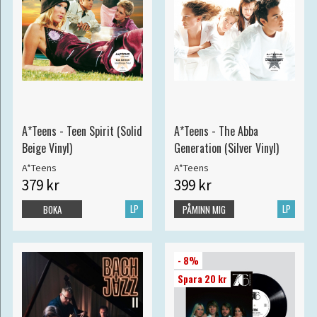
A*Teens - Teen Spirit (Solid
A*Teens - The Abba
Beige Vinyl)
Generation (Silver Vinyl)
A*Teens
A*Teens
379 kr
399 kr
LP
LP
BOKA
PÅMINN MIG
- 8%
Spara 20 kr