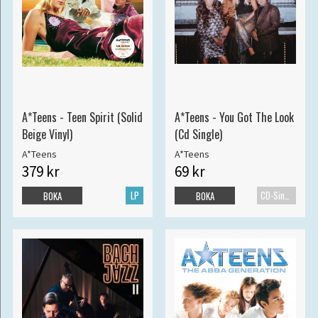
A*Teens - Teen Spirit (Solid
A*Teens - You Got The Look
Beige Vinyl)
(Cd Single)
A*Teens
A*Teens
379 kr
69 kr
LP
CD-Singel
BOKA
BOKA