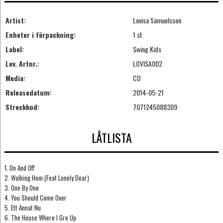
Artist:
Lovisa Samuelsson
Enheter i förpackning:
1 st
Label:
Swing Kids
Lev. Artnr.:
LOVISA002
Media:
CD
Releasedatum:
2014-05-21
Streckkod:
7071245088309
LÅTLISTA
1. On And Off
2. Walking Hom (Feat Lonely Dear)
3. One By One
4. You Should Come Over
5. Ett Annat Nu
6. The House Where I Gre Up