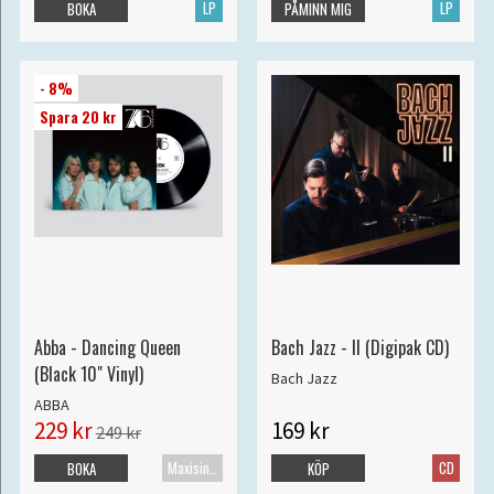
LP
LP
BOKA
PÅMINN MIG
- 8%
Spara 20 kr
Abba - Dancing Queen
Bach Jazz - II (Digipak CD)
(Black 10" Vinyl)
Bach Jazz
ABBA
229 kr
169 kr
249 kr
Maxisingel
CD
BOKA
KÖP