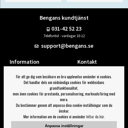
Bengans kundtjänst
031-42 52 23
Telefontid - vardagar 10-12
support@bengans.se
Information
Kontakt
Ångra Köp
Våra butiker & öppettider
För att ge dig som besökare en bra upplevelse använder vi cookies.
Om Bengans
Din sida
Det handlar dels om nödvändiga cookies för webbsidans
FAQ / Köp- & Leveransvillkor
Logga ut
grundfunktionalitet,
men även cookies för prestanda, personalisering, marknadsföring med
Jag vill ha tips från Bengans
mera.
Du bestämmer genom att anpassa dina cookie-inställningar som du
OK
önskar.
Mer information om de cookies vi använder
hittar du här
.
Inställningar för nyhetsbrev
Anpassa inställningar